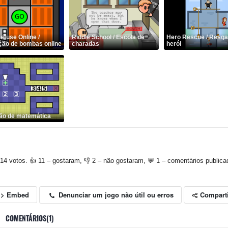
fuse Online /
Riddle School / Escola de
Hero Rescue / Resga
ção de bombas online
charadas
herói
ão de matemática
14 votos. 👍 11 – gostaram, 👎 2 – não gostaram, 💬 1 – comentários publica
Compart
Denunciar um jogo não útil ou erros
<> Embed
COMENTÁRIOS(1)