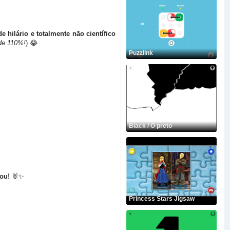
e hilário e totalmente não científico
de 110%!
) 😂
Puzzlink
Black / O preto
You!
🐰✨
Princess Stars Jigsaw