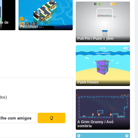
te de
Pathfinder
Pull Pin / Puxe o pino
Paint House
dos)
ilhe com amigos
A Grim Granny / Avó
sombria