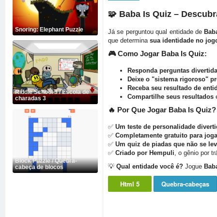
🧩
Baba Is Quiz – Descubr
Snoring: Elephant Puzzle
Já se perguntou qual entidade de
Bab
que determina
sua identidade no jog
🎮
Como Jogar Baba Is Quiz:
Responda perguntas divertida
Deixe o "sistema rigoroso" p
Receba seu resultado de enti
Riddle School 3 / Escola de
Compartilhe seus resultados
e
charadas 3
🔥
Por Que Jogar Baba Is Quiz?
✅
Um teste de personalidade diverti
✅
Completamente gratuito para joga
✅
Um quiz de piadas que não se le
✅
Criado por Hempuli
, o gênio por t
Block Puzzle / Quebra-
💡
Qual entidade você é?
Jogue
Baba
cabeça de blocos
Html 5
Quebra-cabeças