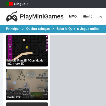
Língua
PlayMiniGames
MMO
Html 5
.io
Principal
Quebra-cabeças
Baba Is Quiz 🔥 Jogue online
Marble Run 2D / Corrida de
mármore 2D
Portal 2D