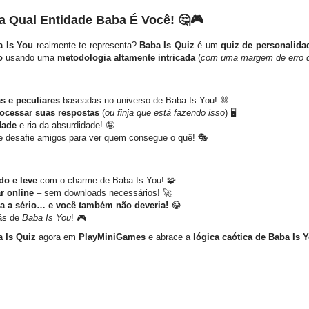
a Qual Entidade Baba É Você!
🤔🎮
a Is You
realmente te representa?
Baba Is Quiz
é um
quiz de personalidad
o
usando uma
metodologia altamente intricada
(
com uma margem de erro 
s e peculiares
baseadas no universo de Baba Is You! 🐰
rocessar suas respostas
(
ou finja que está fazendo isso
) 🖥️
dade
e ria da absurdidade! 🤪
 desafie amigos para ver quem consegue o quê! 🎭
do e leve
com o charme de Baba Is You! 🧩
r online
– sem downloads necessários! 🚀
va a sério… e você também não deveria!
😂
rás de
Baba Is You
! 🎮
 Is Quiz
agora em
PlayMiniGames
e abrace a
lógica caótica de Baba Is 