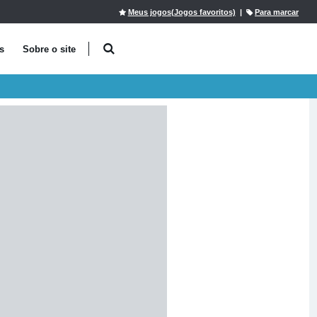
Meus jogos(Jogos favoritos)
|
Para marcar
s
Sobre o site