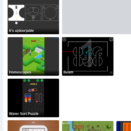
It's a(door)able
Homescapes
Beam
Water Sort Puzzle