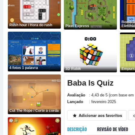
Bomb De
Rush hour / Hora do rush
Pixel Express
Elimina
4 fotos 1 palavra
3D Rubik
Empurr
Baba Is Quiz
Avaliação
: 4,43 de 5 (com base em 
Lançado
: fevereiro 2025
Cut The Rope / Corte a corda
Adicionar aos favoritos
DESCRIÇÃO
REVISÃO DE VÍDEO