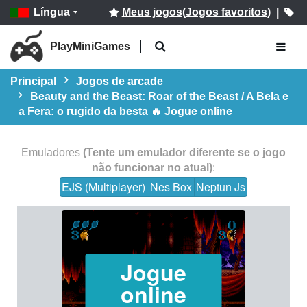
Língua
Meus jogos(Jogos favoritos)
|
PlayMiniGames
Principal
Jogos de arcade
Beauty and the Beast: Roar of the Beast / A Bela e
a Fera: o rugido da besta 🔥 Jogue online
Emuladores
(Tente um emulador diferente se o jogo
não funcionar no atual)
:
EJS (Multiplayer)
Nes Box
Neptun Js
Jogue
online