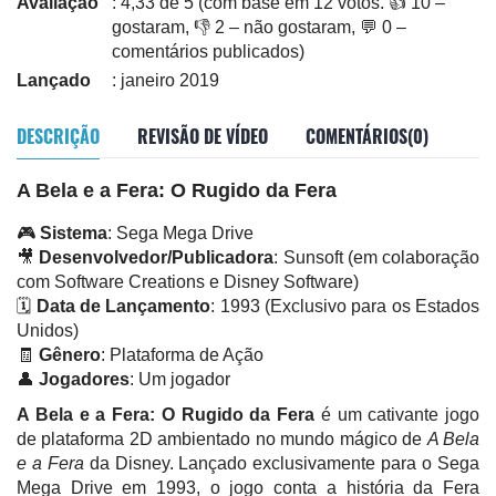
Avaliação
: 4,33 de 5 (com base em 12 votos. 👍 10 –
gostaram, 👎 2 – não gostaram, 💬 0 –
comentários publicados)
Lançado
: janeiro 2019
DESCRIÇÃO
REVISÃO DE VÍDEO
COMENTÁRIOS(0)
A Bela e a Fera: O Rugido da Fera
🎮
Sistema
: Sega Mega Drive
🎥
Desenvolvedor/Publicadora
: Sunsoft (em colaboração
com Software Creations e Disney Software)
🗓️
Data de Lançamento
: 1993 (Exclusivo para os Estados
Unidos)
🧾
Gênero
: Plataforma de Ação
👤
Jogadores
: Um jogador
A Bela e a Fera: O Rugido da Fera
é um cativante jogo
de plataforma 2D ambientado no mundo mágico de
A Bela
e a Fera
da Disney. Lançado exclusivamente para o Sega
Mega Drive em 1993, o jogo conta a história da Fera