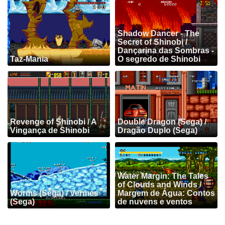
Shadow Dancer - The
Secret of Shinobi /
Dançarina das Sombras -
Taz-Mania
O segredo de Shinobi
Revenge of Shinobi / A
Double Dragon (Sega) /
Vingança de Shinobi
Dragão Duplo (Sega)
Water Margin: The Tales
of Clouds and Winds /
Worms (Sega) / Vermes
Margem de Água: Contos
(Sega)
de nuvens e ventos