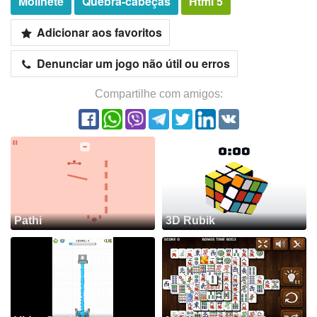
Molinete
Quebra-cabeças
Html 5
Adicionar aos favoritos
Denunciar um jogo não útil ou erros
Compartilhe com amigos:
Pathi
3D Rubik