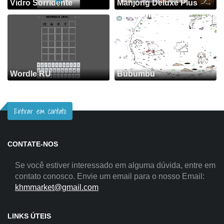
Vidro Sorridente
Mahjong Deluxe Plus
Wordle RU
Bubumbu
Entrar em contato
CONTATE-NOS
Se você estiver interessado em alguma dúvida, entre em
contato conosco. Envie um email para o nosso Email:
khmmarket@gmail.com
LINKS ÚTEIS