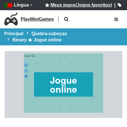
Língua
Meus jogos(Jogos favoritos)
|
PlayMiniGames
Principal
Quebra-cabeças
Binary 🔥 Jogue online
Jogue
online