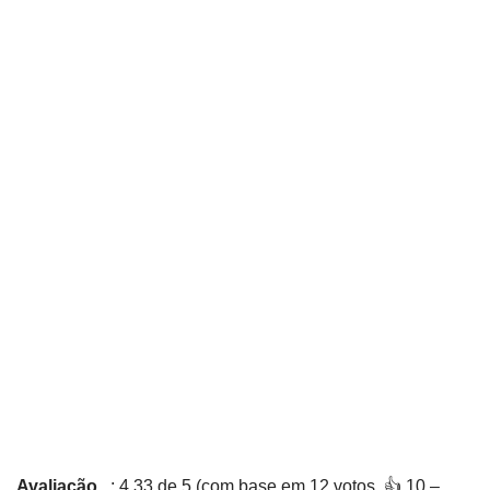
Avaliação
: 4,33 de 5 (com base em 12 votos. 👍 10 –