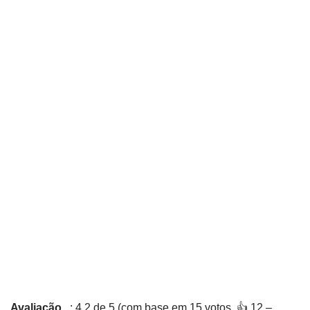
Avaliação
: 4,2 de 5 (com base em 15 votos. 👍 12 –