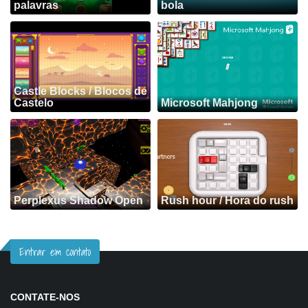
palavras
bola
Castle Blocks / Blocos de
Castelo
Microsoft Mahjong
Perplexus Shadow Open
Rush hour / Hora do rush
Entrar em contato
CONTATE-NOS