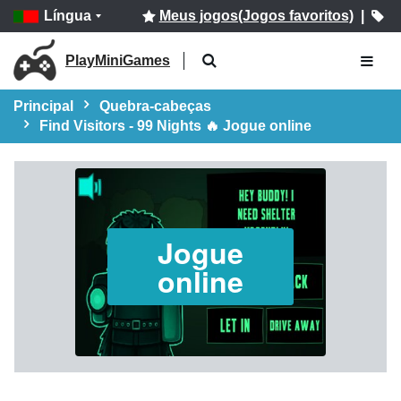
Língua
Meus jogos(Jogos favoritos)
|
PlayMiniGames
Principal
Quebra-cabeças
Find Visitors - 99 Nights 🔥 Jogue online
Jogue
online