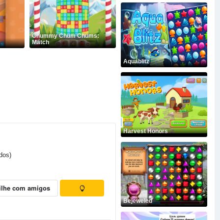
Chummy Chum Chums:
Match
Aquablitz
Harvest Honors
dos)
ilhe com amigos
Bejeweled