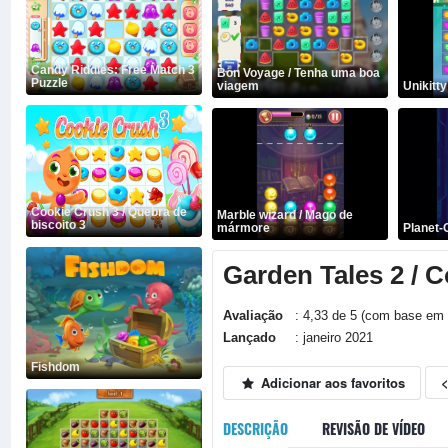
Candy Riddles: Free Match 3
Bon Voyage / Tenha uma boa
Puzzle
viagem
Unikitt
Cookie Crush 3 / Quebra de
Marble wizard / Mago de
biscoito 3
mármore
Planet-
Garden Tales 2 / C
Avaliação
: 4,33 de 5 (com base em 
Lançado
: janeiro 2021
Fishdom
Adicionar aos favoritos
DESCRIÇÃO
REVISÃO DE VÍDEO