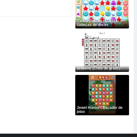
Candy Riddles / Quebra-
cabeças de doces
Gridland (Chão de grade)
Jewel Hunter / Caçador de
joias