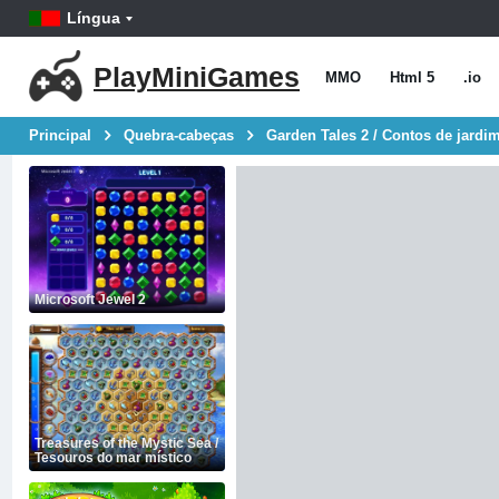
Língua
PlayMiniGames
MMO
Html 5
.io
Principal
Quebra-cabeças
Garden Tales 2 / Contos de jardi
Microsoft Jewel 2
Treasures of the Mystic Sea /
Tesouros do mar místico