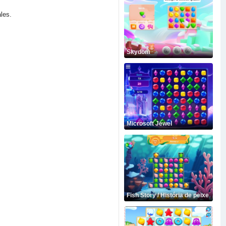
les.
Skydom
Microsoft Jewel
Fish Story / História de peixe