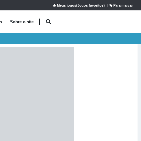
Meus jogos(Jogos favoritos)
|
Para marcar
s
Sobre o site