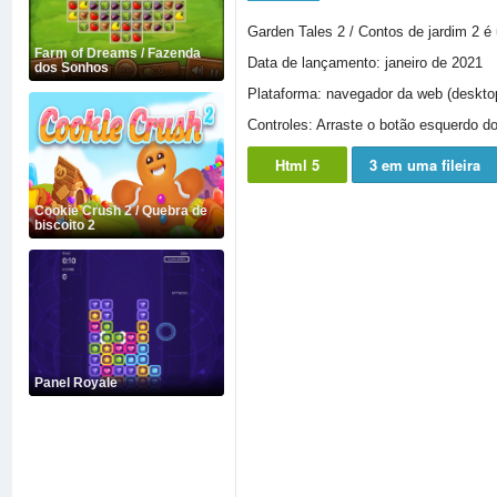
Garden Tales 2 / Contos de jardim 2 é
Farm of Dreams / Fazenda
Data de lançamento: janeiro de 2021
dos Sonhos
Plataforma: navegador da web (desktop
Controles: Arraste o botão esquerdo d
Html 5
3 em uma fileira
Cookie Crush 2 / Quebra de
biscoito 2
Panel Royale