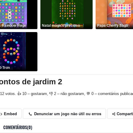
y: Rainbow Rage
Natal mágico precioso
Papa Cherry Saga
O-Tron
ontos de jardim 2
12 votos. 👍 10 – gostaram, 👎 2 – não gostaram, 💬 0 – comentários publica
Compart
Denunciar um jogo não útil ou erros
<> Embed
COMENTÁRIOS(0)