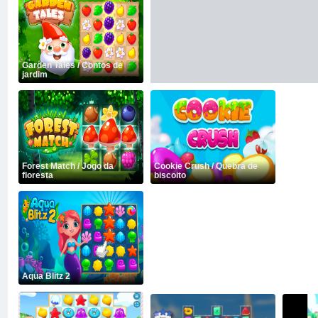
Garden Tales / Contos de
jardim
Forest Match / Jogo da
Cookie Crush / Quebra de
floresta
biscoito
Aqua Blitz 2