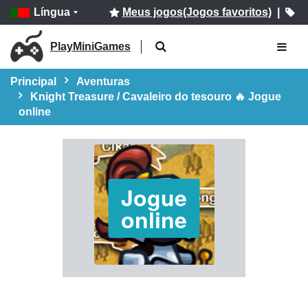
Língua
Meus jogos(Jogos favoritos)
|
PlayMiniGames
Principal
Aventuras
Knight Treasure / Cavaleiro do tesouro 🔥 Jogue
online
Jogue
online