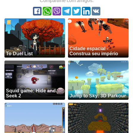
Compartilhe com amigos:
Cidade espacial -
To Duel List
Construa seu império
Squid game: Hide and
Seek 2
Jump to Sky: 3D Parkour