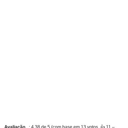
Avaliação
: 4,38 de 5 (com base em 13 votos. 👍 11 –