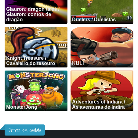
Glauron: dragon tales /
Glauron: contos de
dragão
Duelers / Duelistas
Knight Treasure /
Cavaleiro do tesouro
KULI
Adventures of Indiara /
MonsterJong
As aventuras de Indira
Entrar em contato