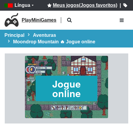
Língua
Meus jogos(Jogos favoritos)
|
PlayMiniGames
Principal
Aventuras
Moondrop Mountain 🔥 Jogue online
Jogue
online