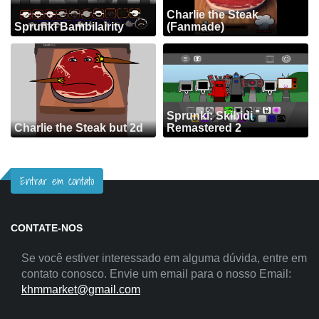
Charlie the Steak
Sprunki Bambilairity
(Fanmade)
Sprunki: Skibidi
Charlie the Steak but 2d
Remastered 2
Entrar em contato
CONTATE-NOS
Se você estiver interessado em alguma dúvida, entre em
contato conosco. Envie um email para o nosso Email:
khmmarket@gmail.com