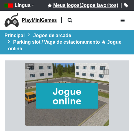
Língua
Meus jogos(Jogos favoritos)
|
PlayMiniGames
Principal
Jogos de arcade
Parking slot / Vaga de estacionamento 🔥 Jogue
online
Jogue
online