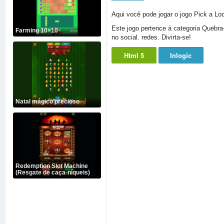
Aqui você pode jogar o jogo Pick a Lo
Este jogo pertence à categoria Quebr
Farming 10×10
no social. redes. Divirta-se!
Html 5
Inlogic
Natal mágico precioso
Redemption Slot Machine
(Resgate de caça-níqueis)