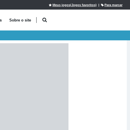
Meus jogos(Jogos favoritos)
|
Para marcar
s
Sobre o site