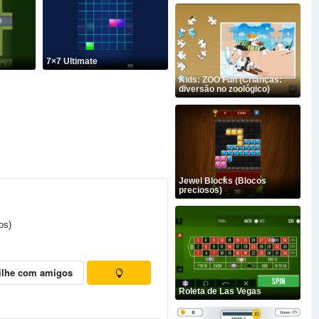
7×7 Ultimate
Kids: ZOO Fun (Crianças:
diversão no zoológico)
Jewel Blocks (Blocos
preciosos)
os)
ilhe com amigos
Roleta de Las Vegas