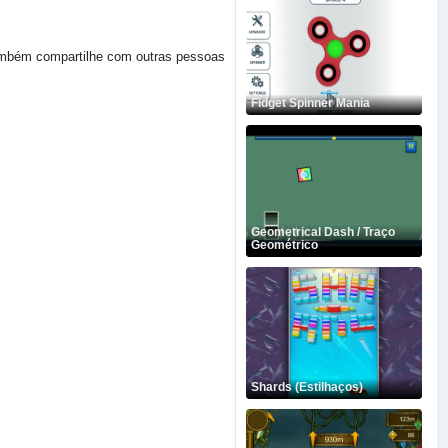
Também compartilhe com outras pessoas
Fidget Spinner Mania
Geometrical Dash / Traço
Geométrico
Shards (Estilhaços)