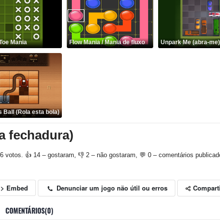
 Toe Mania
Flow Mania / Mania de fluxo
Unpark Me (abra-me)
s Ball (Rola esta bola)
a fechadura)
6 votos. 👍 14 – gostaram, 👎 2 – não gostaram, 💬 0 – comentários publicad
Compart
Denunciar um jogo não útil ou erros
<> Embed
COMENTÁRIOS(0)