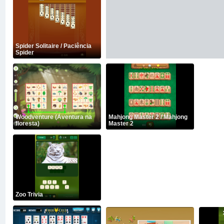
Spider Solitaire / Paciência
Spider
Woodventure (Aventura na
Mahjong Master 2 / Mahjong
floresta)
Master 2
Zoo Trivia