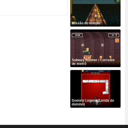
Missão do templo
Subway Runner / Corredor
de metrô
Domino Legend (Lenda do
dominó)