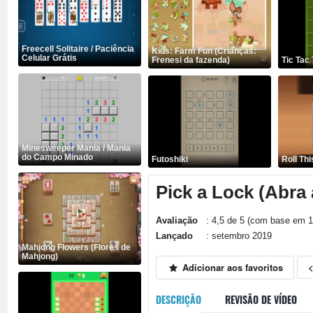
Freecell Solitaire / Paciência
Kids: Farm Fun (Crianças:
Celular Grátis
Frenesi da fazenda)
Tic Tac
Minesweeper Mania / Mania
do Campo Minado
Futoshiki
Roll Thi
Pick a Lock (Abra 
Avaliação
: 4,5 de 5 (com base em 1
Lançado
: setembro 2019
Mahjong Flowers (Flores de
Mahjong)
Adicionar aos favoritos
DESCRIÇÃO
REVISÃO DE VÍDEO