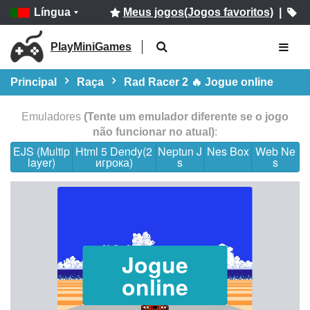
Língua
Meus jogos(Jogos favoritos)
|
PlayMiniGames
Principal
Raça
Rad Racer 2 🔥 Jogue online
Emuladores
(Tente um emulador diferente se o jogo
não funcionar no atual)
:
EJS (Multip
Html 5 Dendy(2
Neptun J
Nes Box
Web Ne
layer)
игрока)
s
s
Jogue
online