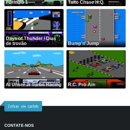
Fórmula 1
Taito Chase H.Q.
Days of Thunder / Dias
de trovão
Bump'n'Jump
Al Unser Jr Turbo Racing
R.C. Pro-Am
Entrar em contato
CONTATE-NOS