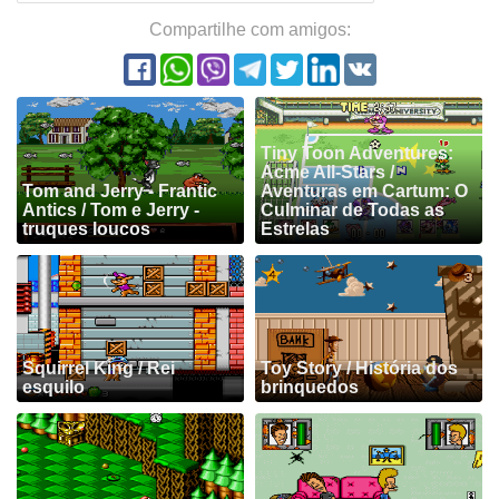
Compartilhe com amigos:
Tiny Toon Adventures:
Acme All-Stars /
Tom and Jerry - Frantic
Aventuras em Cartum: O
Antics / Tom e Jerry -
Culminar de Todas as
truques loucos
Estrelas
Squirrel King / Rei
Toy Story / História dos
esquilo
brinquedos