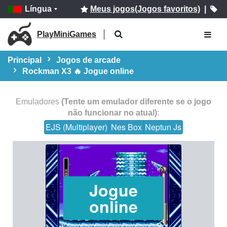
Língua
Meus jogos(Jogos favoritos)
|
PlayMiniGames
Principal
Jogos de arcade
Rockman X3 🔥 Jogue online
Emuladores
(Tente um emulador diferente se o jogo
não funcionar no atual)
:
EJS (Multiplayer)
Nes Box
Neptun Js
Jogue
online