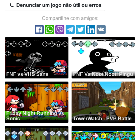
Denunciar um jogo não útil ou erros
Compartilhe com amigos:
FNF vs VHS Sans
FNF Vs Noot Noot! Pingu
Friday Night Running vs
Sonic
TowerWatch - PVP Battle