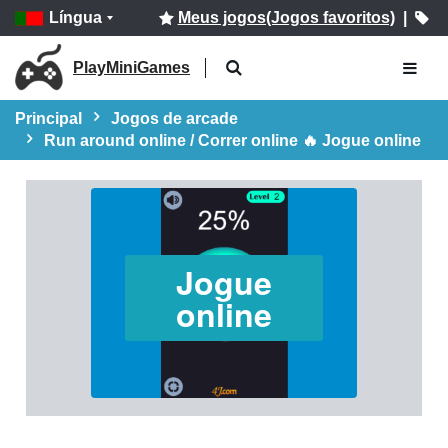
Língua
Meus jogos(Jogos favoritos)
|
PlayMiniGames
Principal
Jogos de arcade
Run around online / Correr online 🔥 Jogue online
Jogue
online