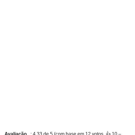
Avaliação
: 4,33 de 5 (com base em 12 votos. 👍 10 –