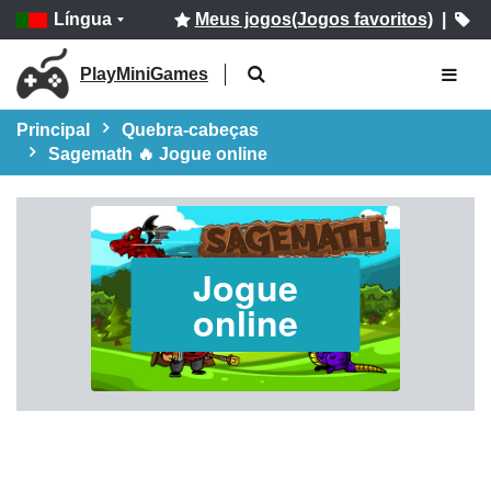
Língua
Meus jogos(Jogos favoritos)
|
PlayMiniGames
Principal
Quebra-cabeças
Sagemath 🔥 Jogue online
Jogue
online