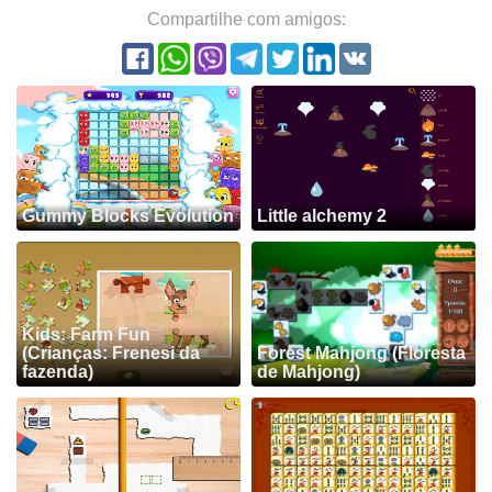
Compartilhe com amigos:
Gummy Blocks Evolution
Little alchemy 2
Kids: Farm Fun
(Crianças: Frenesi da
Forest Mahjong (Floresta
fazenda)
de Mahjong)