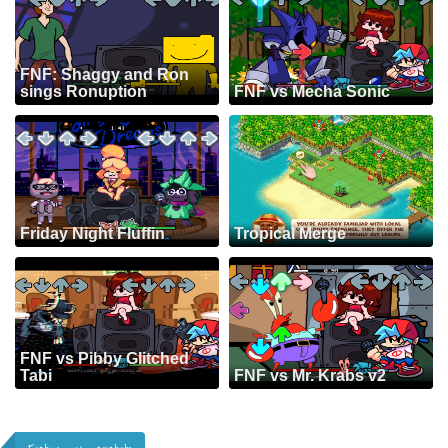
FNF: Shaggy and Ron
sings Ronuption
FNF vs Mecha Sonic
Friday Night Fluffin
Tropical Merge
FNF vs Pibby Glitched
Tabi
FNF vs Mr. Krabs v2