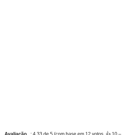
Avaliação
: 4,33 de 5 (com base em 12 votos. 👍 10 –