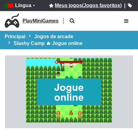
Língua
Meus jogos(Jogos favoritos)
|
PlayMiniGames
Principal
Jogos de arcade
Slashy Camp 🔥 Jogue online
Jogue
online