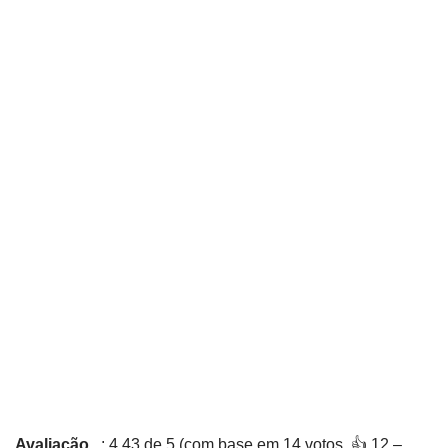
Avaliação
: 4,43 de 5 (com base em 14 votos. 👍 12 –