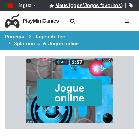
Língua
Meus jogos(Jogos favoritos)
|
PlayMiniGames
Principal
Jogos de tiro
Splatoon.io 🔥 Jogue online
Jogue
online