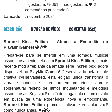
– gostaram, 👎 361 – não gostaram, 💬 2 –
comentários publicados)
Lançado
: novembro 2024
DESCRIÇÃO
REVISÃO DE VÍDEO
COMENTÁRIOS(2)
Sprunki Kiss Edition – Abrace a Escuridão no
PlayMiniGames! 🎃🎶🖤
Prepare-se para se imergir em uma jornada musical
assombrosamente bela com
Sprunki Kiss Edition
, o mais
recente mod arrepiante da amada série
Incredibox
, agora
disponível no
PlayMiniGames
! Desenvolvido pela mente
criativa @Harryaltered, esta edição única transforma o
vibrante mundo de Incredibox em um reino escuro e
sobrenatural repleto de ritmos inquietantes e melodias
assombrosas. Seja você um fã de longa data ou um novato
em busca de uma experiência nova e emocionante,
Sprunki Kiss Edition
promete cativar e encantar você
como nunca antes. 🌟👻🎤