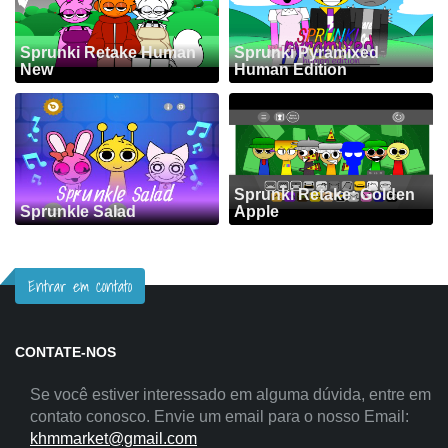
Sprunki Retake Human
Sprunki Pyramixed
New
Human Edition
Sprunki Retake: Golden
Sprunkle Salad
Apple
Entrar em contato
CONTATE-NOS
Se você estiver interessado em alguma dúvida, entre em
contato conosco. Envie um email para o nosso Email:
khmmarket@gmail.com