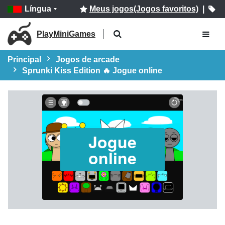
Língua
Meus jogos(Jogos favoritos)
|
PlayMiniGames
Principal
Jogos de arcade
Sprunki Kiss Edition 🔥 Jogue online
Jogue
online