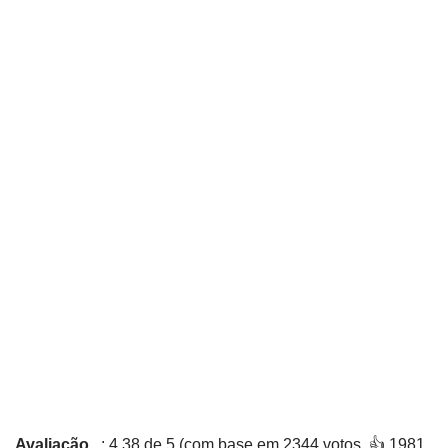
Avaliação
: 4,38 de 5 (com base em 2344 votos. 👍 1981