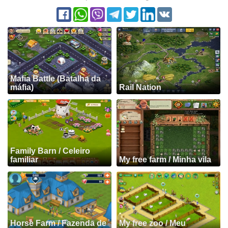
Mafia Battle (Batalha da
máfia)
Rail Nation
Family Barn / Celeiro
familiar
My free farm / Minha vila
Horse Farm / Fazenda de
My free zoo / Meu