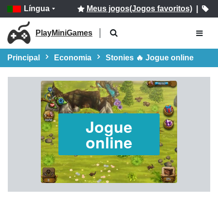
Língua
Meus jogos(Jogos favoritos)
|
PlayMiniGames
Principal
Economia
Stonies 🔥 Jogue online
Jogue
online