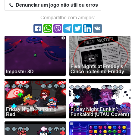
Denunciar um jogo não útil ou erros
Compartilhe com amigos:
Five Nights at Freddy's /
Imposter 3D
Cinco noites no Freddy
Friday Night Funkin' x
Friday Night Funkin':
Red
Funkaloid (UTAU Covers)