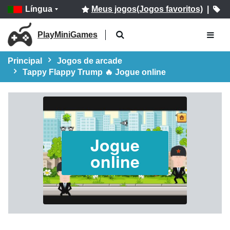
Língua
Meus jogos(Jogos favoritos)
|
PlayMiniGames
Principal
Jogos de arcade
Tappy Flappy Trump 🔥 Jogue online
Jogue
online