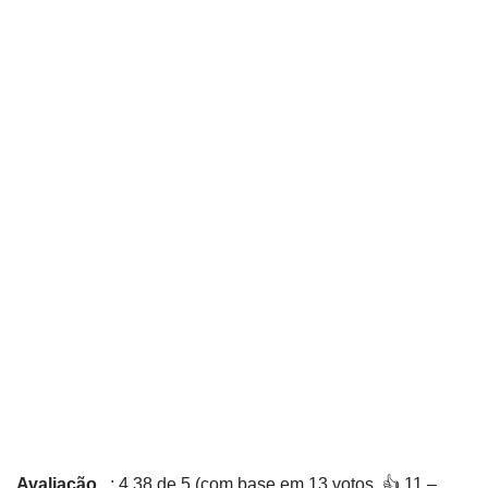
Avaliação
: 4,38 de 5 (com base em 13 votos. 👍 11 –