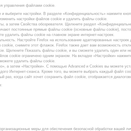
я управления файлами cookie.
e и выберите настройки. В разделе «Конфиденциальность» нажмите кнопк
изменить настройки файлов cookie и удалить файлы cookie.
менты, а затем Свойства обозревателя. Щелкните раздел «Конфиденциаль
ичают постоянные прямые файлы cookie (основные файлы cookie), посто
е удалить файлы cookie на главном экране интернет-настроек.
иальность. Настройте Firefox на использование адаптированных настрое
cookie, снимите этот флажок. Firefox также дает вам возможность отклю
kie. Щелкните Показать файлы cookie, и вы сможете удалить один или н
файлов cookie ограничено одним экраном. На вкладке «Настройки» нажми
можете удалить файлы cookie.
о», а затем «Настройки». С помощью Advanced и Cookies вы можете уста
дого Интернет-сеанса. Кроме того, вы можете выбрать каждый файл coo
й раз, когда сайт хочет сохранить файл cookie, отображается диалогово
в:
организационные меры для обеспечения безопасной обработки вашей л