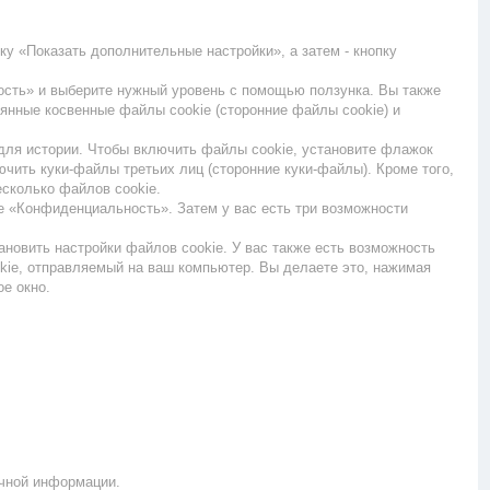
у «Показать дополнительные настройки», а затем - кнопку
ность» и выберите нужный уровень с помощью ползунка. Вы также
янные косвенные файлы cookie (сторонние файлы cookie) и
к для истории. Чтобы включить файлы cookie, установите флажок
чить куки-файлы третьих лиц (сторонние куки-файлы). Кроме того,
есколько файлов cookie.
те «Конфиденциальность». Затем у вас есть три возможности
новить настройки файлов cookie. У вас также есть возможность
kie, отправляемый на ваш компьютер. Вы делаете это, нажимая
е окно.
ичной информации.