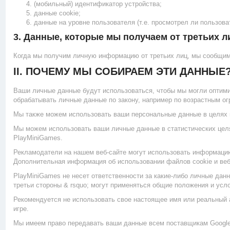
(мобильный) идентификатор устройства;
данные cookie;
данные на уровне пользователя (т.е. просмотрел ли пользова
3. Данные, которые мы получаем от третьих л
Когда мы получим личную информацию от третьих лиц, мы сообщим
II. ПОЧЕМУ МЫ СОБИРАЕМ ЭТИ ДАННЫЕ
Ваши личные данные будут использоваться, чтобы мы могли оптимиз
обрабатывать личные данные по закону, например по возрастным о
Мы также можем использовать ваши персональные данные в целях 
Мы можем использовать ваши личные данные в статистических целях
PlayMiniGames.
Рекламодатели на нашем веб-сайте могут использовать информацию,
Дополнительная информация об использовании файлов cookie и веб
PlayMiniGames не несет ответственности за какие-либо личные дан
третьи стороны & rsquo; могут применяться общие положения и усл
Рекомендуется не использовать свое настоящее имя или реальный 
игре.
Мы имеем право передавать ваши данные всем поставщикам Google