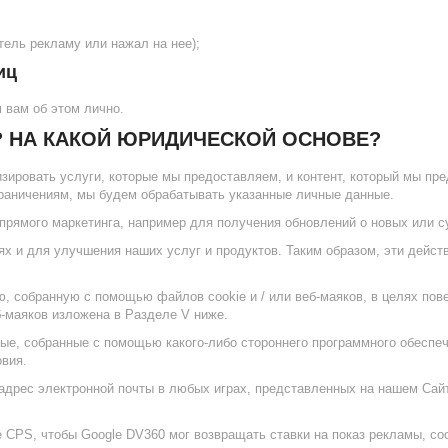
тель рекламу или нажал на нее);
иц
 вам об этом лично.
? НА КАКОЙ ЮРИДИЧЕСКОЙ ОСНОВЕ?
ировать услуги, которые мы предоставляем, и контент, который мы пре
граничениям, мы будем обрабатывать указанные личные данные.
прямого маркетинга, например для получения обновлений о новых или
 и для улучшения наших услуг и продуктов. Таким образом, эти действ
 собранную с помощью файлов cookie и / или веб-маяков, в целях пов
-маяков изложена в Разделе V ниже.
ные, собранные с помощью какого-либо стороннего программного обеспе
овия.
адрес электронной почты в любых играх, представленных на нашем Сайт
 CPS, чтобы Google DV360 мог возвращать ставки на показ рекламы, с