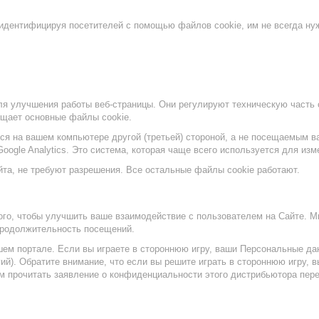
дентифицируя посетителей с помощью файлов cookie, им не всегда нужн
 улучшения работы веб-страницы. Они регулируют техническую часть сай
ещает основные файлы cookie.
ся на вашем компьютере другой (третьей) стороной, а не посещаемым 
 Google Analytics. Это система, которая чаще всего используется для из
та, не требуют разрешения. Все остальные файлы cookie работают.
ого, чтобы улучшить ваше взаимодействие с пользователем на Сайте. 
 продолжительность посещений.
шем портале. Если вы играете в стороннюю игру, ваши Персональные да
). Обратите внимание, что если вы решите играть в стороннюю игру, вы 
прочитать заявление о конфиденциальности этого дистрибьютора перед 