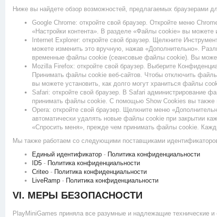
Ниже вы найдете обзор возможностей, предлагаемых браузерами дл
Google Chrome: откройте свой браузер. Откройте меню Chrom
«Настройки контента». В разделе «Файлы cookie» вы можете 
Internet Explorer: откройте свой браузер. Щелкните Инстру
можете изменить это вручную, нажав «Дополнительно». Разл
временные файлы cookie (сеансовые файлы cookie). Вы может
Mozilla Firefox: откройте свой браузер. Выберите Конфиденц
Принимать файлы cookie веб-сайтов. Чтобы отключить файлы 
вы можете установить, как долго могут храниться файлы coo
Safari: откройте свой браузер. В Safari администрирование 
принимать файлы cookie. С помощью Show Cookies вы также 
Opera: откройте свой браузер. Щелкните меню «Дополнительн
автоматически удалять новые файлы cookie при закрытии каж
«Спросить меня», прежде чем принимать файлы cookie. Кажды
Мы также работаем со следующими поставщиками идентификаторо
Единый идентификатор
-
Политика конфиденциальности
ID5
-
Политика конфиденциальности
Criteo
-
Политика конфиденциальности
LiveRamp
-
Политика конфиденциальности
VI. МЕРЫ БЕЗОПАСНОСТИ
PlayMiniGames приняла все разумные и надлежащие технические и 