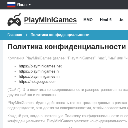
Язык
PlayMiniGames
MMO
Html 5
.io
Главная
Политика конфиденциальности
Политика конфиденциальности
Компания PlayMiniGames (далее: “PlayMiniGames”, “нас”, “мы” или 
https://playminigames.net
https://playminigames.nl
https://playminigames.in
https://holajuegos.com
(“Сайт”). Эта политика конфиденциальности распространяется на в
других сайтов и источников.
PlayMiniGames будет действовать как контроллер данных в рамках
подтверждаете, что достигли совершеннолетия, чтобы согласиться
Каждый раз, когда в настоящую Политику конфиденциальности внос
конфиденциальности. PlayMiniGames уважает конфиденциальность 