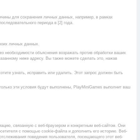
ичины для сохранения личных данных, например, в рамках
оследовательного периода в [2] года.
воих личных данных.
ез необходимости объяснения возражать против обработки ваших
указанному ниже адресу. Вы также можете сделать это, нажав
хотите узнать, исправить или удалить. Этот запрос должен быть
 только эти условия будут выполнены, PlayMiniGames выполнит ваш
ацию, связанную с веб-браузером и конкретным веб-сайтом. Они
осетителя с помощью cookie-файла и дополнить его историю. Веб-
я отслеживания поведения пользователя, посещающего этот веб-