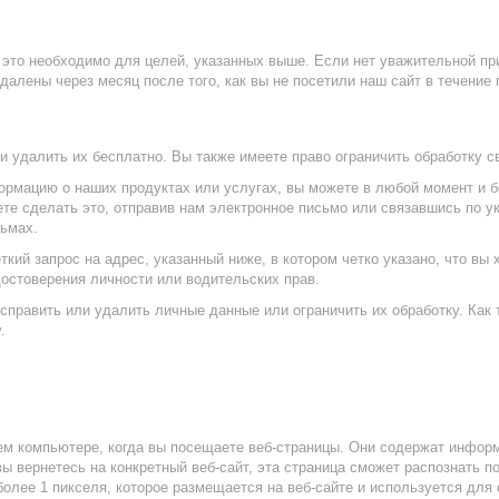
 это необходимо для целей, указанных выше. Если нет уважительной пр
лены через месяц после того, как вы не посетили наш сайт в течение п
 удалить их бесплатно. Вы также имеете право ограничить обработку с
рмацию о наших продуктах или услугах, вы можете в любой момент и б
жете сделать это, отправив нам электронное письмо или связавшись по 
сьмах.
кий запрос на адрес, указанный ниже, в котором четко указано, что вы 
остоверения личности или водительских прав.
справить или удалить личные данные или ограничить их обработку. Как
.
ем компьютере, когда вы посещаете веб-страницы. Они содержат информ
ы вернетесь на конкретный веб-сайт, эта страница сможет распознать п
 более 1 пикселя, которое размещается на веб-сайте и используется дл