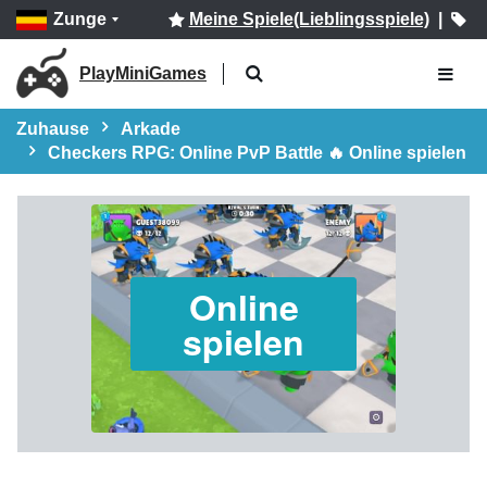
Zunge
Meine Spiele(Lieblingsspiele)
|
PlayMiniGames
Zuhause
Arkade
Checkers RPG: Online PvP Battle 🔥 Online spielen
Online
spielen