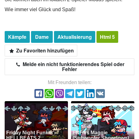
Wie immer viel Glück und Spaß!
Kämpfe
Dame
Aktualisierung
Html 5
Zu Favoriten hinzufügen
Melde ein nicht funktionierendes Spiel oder
Fehler
Mit Freunden teilen:
Friday Night Funkin':
FNF vs Maggie
HELLBEATS 2
(Subwoofer Showdown)