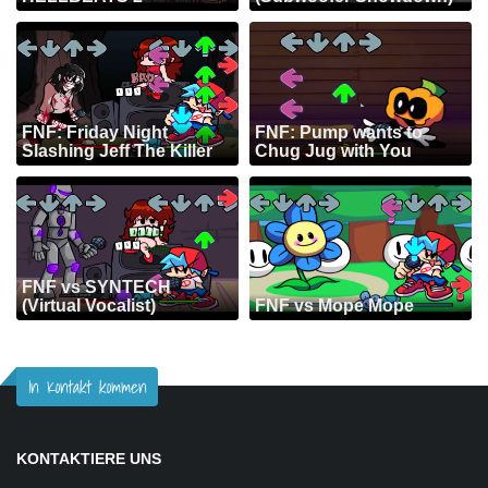
FNF: Friday Night
FNF: Pump wants to
Slashing Jeff The Killer
Chug Jug with You
FNF vs SYNTECH
(Virtual Vocalist)
FNF vs Mope Mope
In Kontakt kommen
KONTAKTIERE UNS