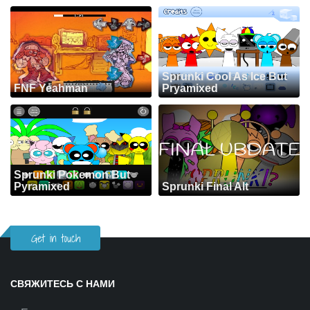
Sprunki Cool As Ice But
FNF Yeahman
Pryamixed
Sprunki Pokemon But
Pyramixed
Sprunki Final Alt
Get in touch
СВЯЖИТЕСЬ С НАМИ