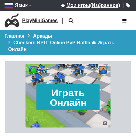
Язык
Мои игры(Избранное)
|
PlayMiniGames
Главная
Аркады
Checkers RPG: Online PvP Battle 🔥 Играть
Онлайн
Играть
Онлайн