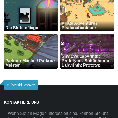
Pirate Adventure /
Die Stubenfliege
Piratenabenteuer
Shy Eye Labyrinth:
Parkour Master / Parkour
Prototype / Schüchternes
Meister
Labyrinth: Prototyp
In Kontakt kommen
KONTAKTIERE UNS
Wenn Sie an Fragen interessiert sind, können Sie uns