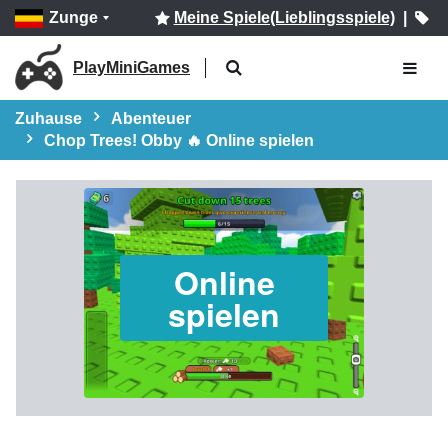
Zunge
Meine Spiele(Lieblingsspiele)
|
PlayMiniGames
Zuhause
Abenteuer
Chop Trees! Obby 🔥 Online spielen
Online
spielen