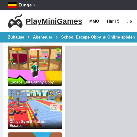
Zunge
PlayMiniGames
MMO
Html 5
.io
Zuhause
Abenteuer
School Escape Obby 🔥 Online spielen
Escape Evil Granny Obby
Obby: Gym Simulator,
Escape