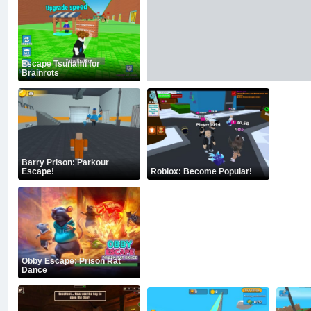
Escape Tsunami for
Brainrots
Barry Prison: Parkour
Escape!
Roblox: Become Popular!
Obby Escape: Prison Rat
Dance