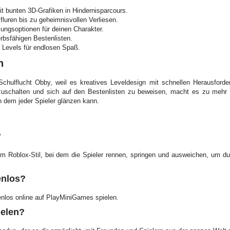
t bunten 3D-Grafiken in Hindernisparcours.
luren bis zu geheimnisvollen Verliesen.
ngsoptionen für deinen Charakter.
bsfähigen Bestenlisten.
Levels für endlosen Spaß.
n
chulflucht Obby, weil es kreatives Leveldesign mit schnellen Herausforder
zuschalten und sich auf den Bestenlisten zu beweisen, macht es zu mehr a
n dem jeder Spieler glänzen kann.
?
 im Roblox-Stil, bei dem die Spieler rennen, springen und ausweichen, um d
enlos?
enlos online auf PlayMiniGames spielen.
ielen?