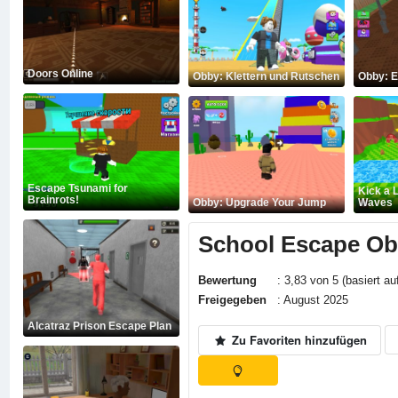
Doors Online
Obby: Klettern und Rutschen
Obby: E
Escape Tsunami for
Kick a 
Brainrots!
Obby: Upgrade Your Jump
Waves
School Escape O
Bewertung
: 3,83 von 5 (basiert au
Freigegeben
: August 2025
Alcatraz Prison Escape Plan
Zu Favoriten hinzufügen