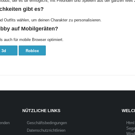
modus, der es dir ermöglicht, mit Freunden und Spielern aus der ganzen Welt 
hkeiten gibt es?
 Outfits wählen, um deinen Charakter zu personalisieren.
Obby auf Mobilgeräten?
ls auch für mobile Browser optimiert.
3d
Roblox
NÜTZLICHE LINKS
WELCH
Senden
Geschäftsbedingungen
Html
Seg
Datenschutzrichtlinien
Win