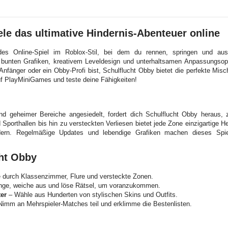
ele das ultimative Hindernis-Abenteuer online
des Online-Spiel im Roblox-Stil, bei dem du rennen, springen und au
 bunten Grafiken, kreativem Leveldesign und unterhaltsamen Anpassungsopti
Anfänger oder ein Obby-Profi bist, Schulflucht Obby bietet die perfekte Mis
uf PlayMiniGames und teste deine Fähigkeiten!
 und geheimer Bereiche angesiedelt, fordert dich Schulflucht Obby herau
porthallen bis hin zu versteckten Verliesen bietet jede Zone einzigartige He
dern. Regelmäßige Updates und lebendige Grafiken machen dieses Spi
cht Obby
 durch Klassenzimmer, Flure und versteckte Zonen.
nge, weiche aus und löse Rätsel, um voranzukommen.
ter
– Wähle aus Hunderten von stylischen Skins und Outfits.
imm an Mehrspieler-Matches teil und erklimme die Bestenlisten.