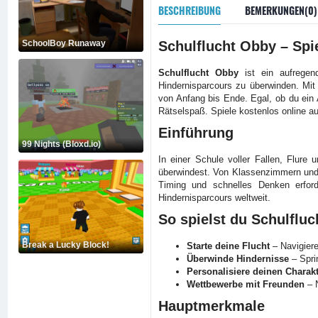
BESCHREIBUNG
BEMERKUNGEN(0)
SchoolBoy Runaway
Schulflucht Obby – Spi
Schulflucht Obby
ist ein aufregen
Hindernisparcours zu überwinden. Mit
von Anfang bis Ende. Egal, ob du ein 
Rätselspaß. Spiele kostenlos online a
Einführung
99 Nights (Bloxd.io)
In einer Schule voller Fallen, Flure
überwindest. Von Klassenzimmern und S
Timing und schnelles Denken erfor
Hindernisparcours weltweit.
So spielst du Schulflu
Break a Lucky Block!
Starte deine Flucht
– Navigiere
Überwinde Hindernisse
– Spri
Personalisiere deinen Charak
Wettbewerbe mit Freunden
– N
Hauptmerkmale