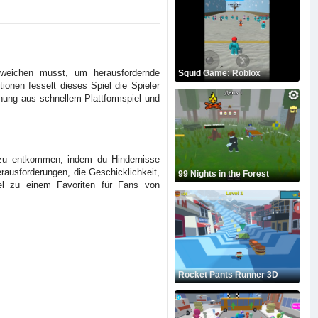
sweichen musst, um herausfordernde
Squid Game: Roblox
onen fesselt dieses Spiel die Spieler
chung aus schnellem Plattformspiel und
s, zu entkommen, indem du Hindernisse
rausforderungen, die Geschicklichkeit,
99 Nights in the Forest
el zu einem Favoriten für Fans von
Rocket Pants Runner 3D