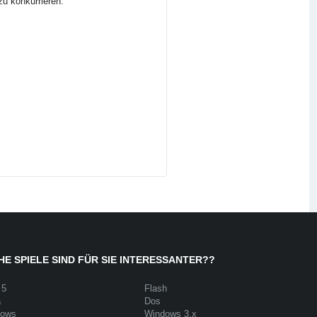
zu konkurrieren.
E SPIELE SIND FÜR SIE INTERESSANTER??
 5
Flash
a
Dos
dows
Windows 3.x