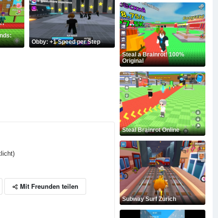
ends:
Obby: +1 Speed per Step
Steal a Brainrot! 100%
Original
Steal Brainrot Online
licht)
Mit Freunden teilen
Subway Surf Zurich