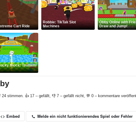
Robbie: TikTak Slot
Obby Online with Fri
xtreme Cart Ride
Machines
Draw and Jump!
Lucky Block: Tsunami
bby
f 24 stimmen. 👍 17 – gefällt, 👎 7 – gefällt nicht, 💬 0 – kommentare veröffent
Melde ein nicht funktionierendes Spiel oder Fehler
<> Embed