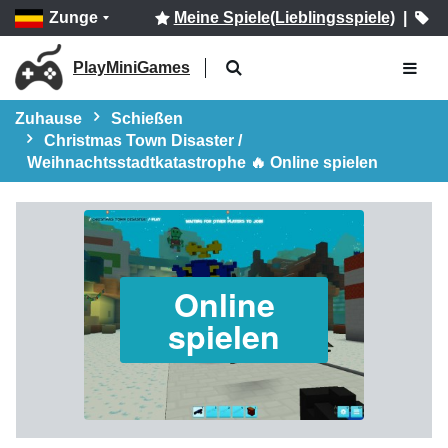
Zunge
Meine Spiele(Lieblingsspiele)
|
PlayMiniGames
Zuhause
Schießen
Christmas Town Disaster /
Weihnachtsstadtkatastrophe 🔥 Online spielen
Online
spielen