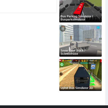
Bus Parking Simulator /
Busparksimulator
Snow Plow Truck /
Schneefräse
Uphill Bus Simulator 3D