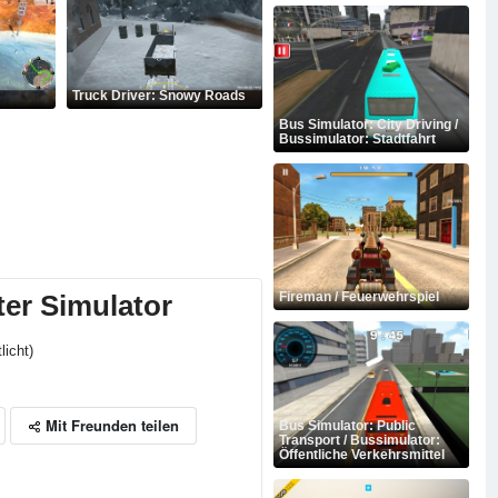
Truck Driver: Snowy Roads
Bus Simulator: City Driving /
Bussimulator: Stadtfahrt
ter Simulator
Fireman / Feuerwehrspiel
licht)
Mit Freunden teilen
Bus Simulator: Public
Transport / Bussimulator:
Öffentliche Verkehrsmittel