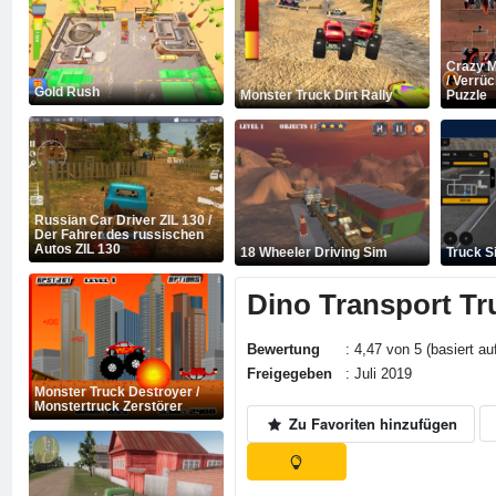
Crazy M
/ Verrü
Gold Rush
Monster Truck Dirt Rally
Puzzle
Russian Car Driver ZIL 130 /
Der Fahrer des russischen
Autos ZIL 130
18 Wheeler Driving Sim
Truck S
Dino Transport Tr
Bewertung
: 4,47 von 5 (basiert au
Freigegeben
: Juli 2019
Monster Truck Destroyer /
Monstertruck Zerstörer
Zu Favoriten hinzufügen