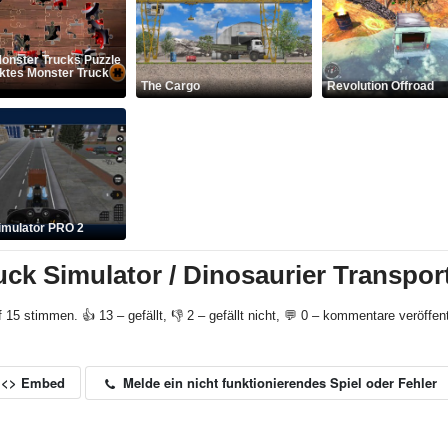
onster Trucks Puzzle
cktes Monster Truck
The Cargo
Revolution Offroad
imulator PRO 2
uck Simulator / Dinosaurier Transpor
f 15 stimmen. 👍 13 – gefällt, 👎 2 – gefällt nicht, 💬 0 – kommentare veröffent
Melde ein nicht funktionierendes Spiel oder Fehler
<> Embed