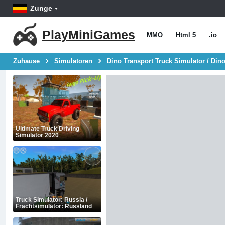
Zunge
PlayMiniGames
MMO
Html 5
.io
Zuhause
Simulatoren
Dino Transport Truck Simulator / Dino
Ultimate Truck Driving
Simulator 2020
Truck Simulator: Russia /
Frachtsimulator: Russland