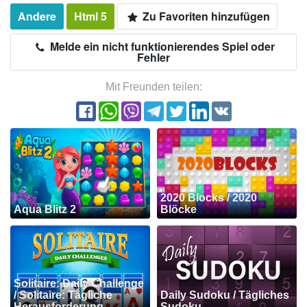
Andere
Html 5
Zu Favoriten hinzufügen
Melde ein nicht funktionierendes Spiel oder
Fehler
Mit Freunden teilen:
2020 Blocks / 2020
Aqua Blitz 2
Blöcke
Solitaire: Daily Challenge
/ Solitaire: Tägliche
Daily Sudoku / Tägliches
Herausforderung
Sudoku