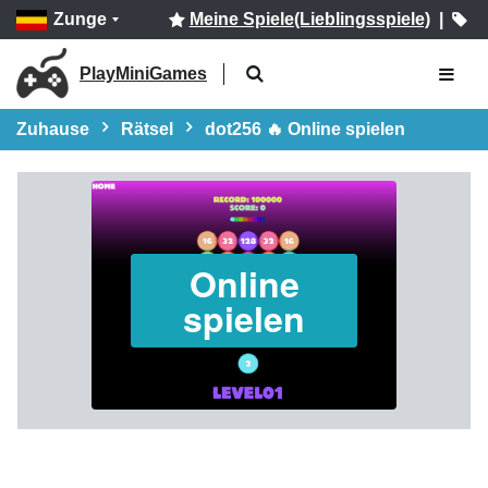
Zunge
Meine Spiele(Lieblingsspiele)
|
PlayMiniGames
Zuhause
Rätsel
dot256 🔥 Online spielen
Online
spielen