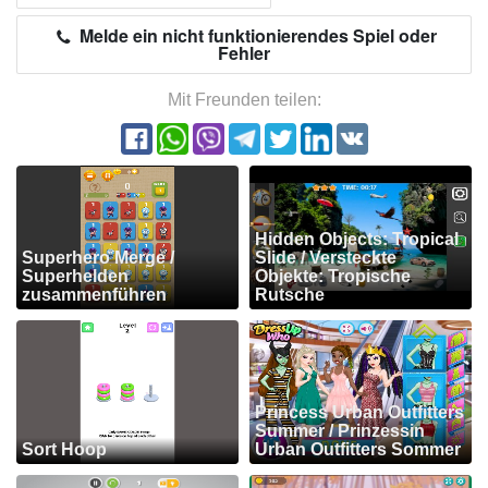
Melde ein nicht funktionierendes Spiel oder
Fehler
Mit Freunden teilen:
Hidden Objects: Tropical
Superhero Merge /
Slide / Versteckte
Superhelden
Objekte: Tropische
zusammenführen
Rutsche
Princess Urban Outfitters
Summer / Prinzessin
Sort Hoop
Urban Outfitters Sommer