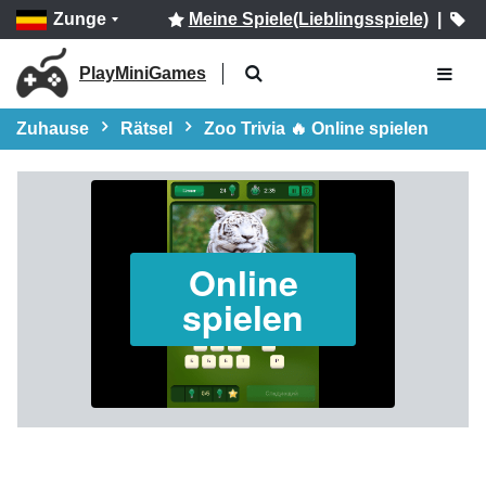
Zunge
Meine Spiele(Lieblingsspiele)
|
PlayMiniGames
Zuhause
Rätsel
Zoo Trivia 🔥 Online spielen
Online
spielen