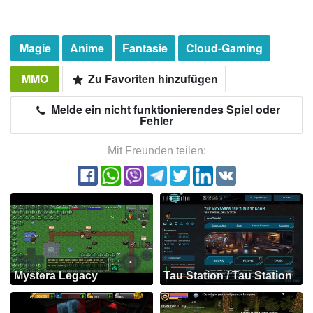
Magie
Anime
Fantasie
Cloud-Gaming
MMO
Zu Favoriten hinzufügen
Melde ein nicht funktionierendes Spiel oder
Fehler
Mit Freunden teilen:
Mystera Legacy
Tau Station / Tau Station