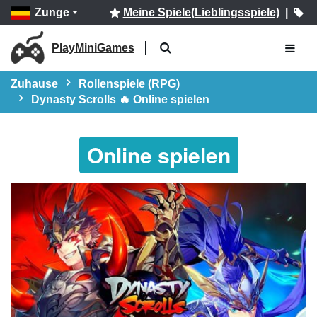
Zunge
Meine Spiele(Lieblingsspiele)
|
PlayMiniGames
Zuhause
Rollenspiele (RPG)
Dynasty Scrolls 🔥 Online spielen
Online spielen