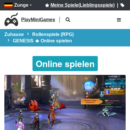
Zunge
Meine Spiele(Lieblingsspiele)
|
PlayMiniGames
Zuhause
Rollenspiele (RPG)
GENESIS 🔥 Online spielen
Online spielen