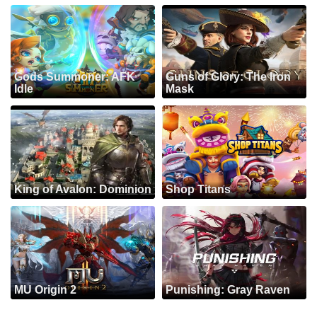
Gods Summoner: AFK
Guns of Glory: The Iron
Idle
Mask
King of Avalon: Dominion
Shop Titans
MU Origin 2
Punishing: Gray Raven