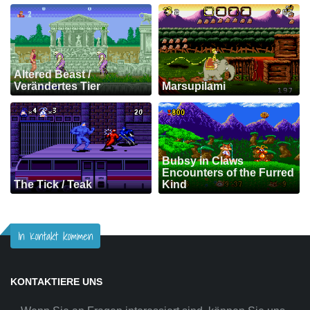
Altered Beast /
Verändertes Tier
Marsupilami
Bubsy in Claws
Encounters of the Furred
The Tick / Teak
Kind
In Kontakt kommen
KONTAKTIERE UNS