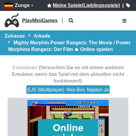
Zunge
Meine Spiele(Lieblingsspiele)
|
PlayMiniGames
Zuhause
Arkade
Mighty Morphin Power Rangers: The Movie / Power
Morphine Rangers: Der Film 🔥 Online spielen
Emulatoren
(Versuchen Sie es mit einem anderen
Emulator, wenn das Spiel mit dem aktuellen nicht
funktioniert)
:
EJS (Multiplayer)
Nes Box
Neptun Js
Online