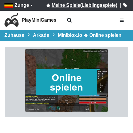
Zunge
Meine Spiele(Lieblingsspiele)
|
PlayMiniGames
Zuhause
Arkade
Miniblox.io 🔥 Online spielen
Online
spielen