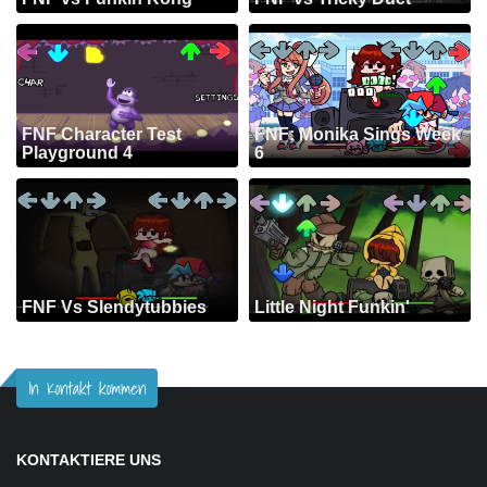
FNF Character Test
FNF: Monika Sings Week
Playground 4
6
FNF Vs Slendytubbies
Little Night Funkin'
In Kontakt kommen
KONTAKTIERE UNS