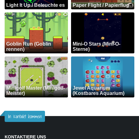
Light It Up / Beleuchte es
Paper Flight / Papierflug
Goblin Run (Goblin
Mini-O Stars (Mini-O-
rennen)
Sterne)
Minigolf Master (Minigolf-
Jewel Aquarium
Meister)
(Kostbares Aquarium)
In Kontakt kommen
KONTAKTIERE UNS