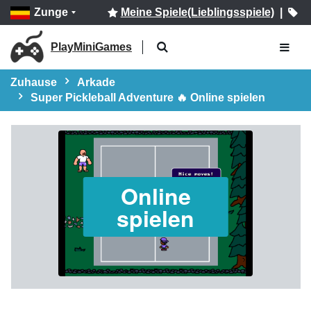
Zunge
Meine Spiele(Lieblingsspiele)
|
PlayMiniGames
Zuhause
Arkade
Super Pickleball Adventure 🔥 Online spielen
Online
spielen