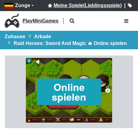
Zunge
Meine Spiele(Lieblingsspiele)
|
PlayMiniGames
Zuhause
Arkade
Raid Heroes: Sword And Magic 🔥 Online spielen
Online
spielen