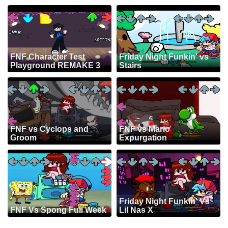
FNF Character Test
Friday Night Funkin' vs
Playground REMAKE 3
Stairs
FNF vs Cyclops and
FNF vs Mario
Groom
Expurgation
Friday Night Funkin' Vs
FNF Vs Spong Full Week
Lil Nas X