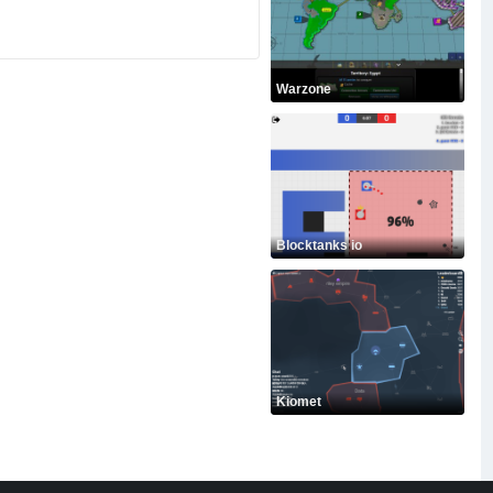
Warzone
Blocktanks io
Kiomet