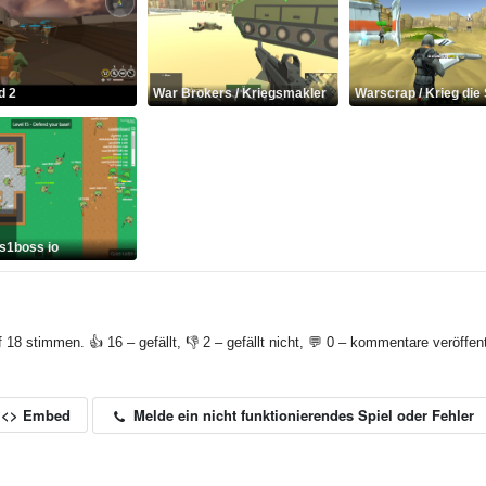
d 2
War Brokers / Kriegsmakler
Warscrap / Krieg die
s1boss io
f 18 stimmen. 👍 16 – gefällt, 👎 2 – gefällt nicht, 💬 0 – kommentare veröffent
Melde ein nicht funktionierendes Spiel oder Fehler
<> Embed