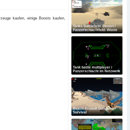
rzeuge kaufen, einige Boosts kaufen,
Tanks Battlefield: Desert /
Panzerschlachtfeld: Wüste
Tank battle multiplayer /
Panzerschlacht im Netzwerk
Beach Assault Gungame
Survival