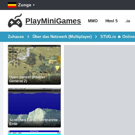
Zunge
PlayMiniGames
MMO
Html 5
.io
Zuhause
Über das Netzwerk (Multiplayer)
STUG.io 🔥 Online
Open panzer (Panzer
General 2)
Scorched Earth / Verbrannte
Erde