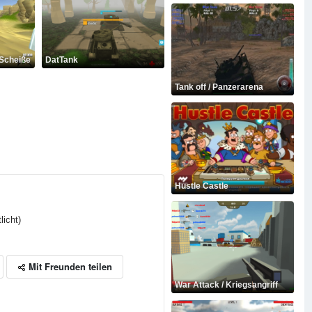
 Scheiße
DatTank
Tank off / Panzerarena
Hustle Castle
licht)
Mit Freunden teilen
War Attack / Kriegsangriff