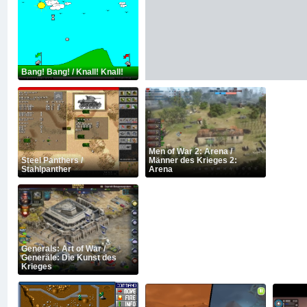
Bang! Bang! / Knall! Knall!
Men of War 2: Arena /
Steel Panthers /
Männer des Krieges 2:
Stahlpanther
Arena
Generals: Art of War /
Generäle: Die Kunst des
Krieges