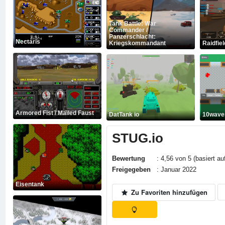
Tank Battle: War
Commander /
Panzerschlacht:
Nectaris
Kriegskommandant
Raidfiel
Armored Fist / Mailed Faust
DatTank io
10wave
STUG.io
Bewertung
: 4,56 von 5 (basiert au
Freigegeben
: Januar 2022
Eisentank
Zu Favoriten hinzufügen