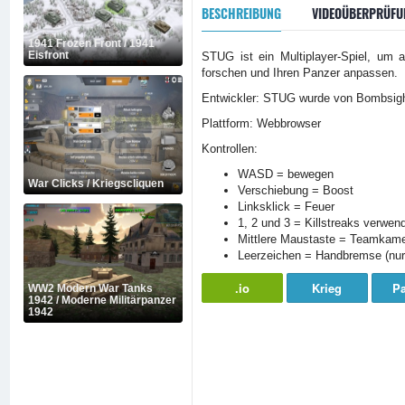
BESCHREIBUNG
VIDEOÜBERPRÜFU
1941 Frozen Front / 1941
Eisfront
STUG ist ein Multiplayer-Spiel, um 
forschen und Ihren Panzer anpassen.
Entwickler: STUG wurde von Bombsigh
Plattform: Webbrowser
Kontrollen:
WASD = bewegen
War Clicks / Kriegscliquen
Verschiebung = Boost
Linksklick = Feuer
1, 2 und 3 = Killstreaks verwen
Mittlere Maustaste = Teamkam
Leerzeichen = Handbremse (nur
.io
Krieg
P
WW2 Modern War Tanks
1942 / Moderne Militärpanzer
1942