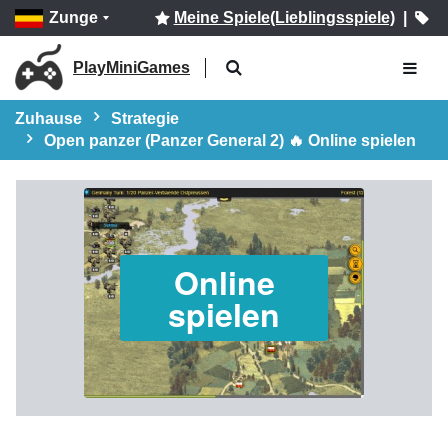
Zunge
Meine Spiele(Lieblingsspiele)
|
PlayMiniGames
Zuhause
Strategie
Open panzer (Panzer General 2) 🔥 Online spielen
Online
spielen