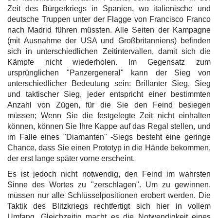
Zeit des Bürgerkriegs in Spanien, wo italienische und
deutsche Truppen unter der Flagge von Francisco Franco
nach Madrid führen müssten. Alle Seiten der Kampagne
(mit Ausnahme der USA und Großbritanniens) befinden
sich in unterschiedlichen Zeitintervallen, damit sich die
Kämpfe nicht wiederholen. Im Gegensatz zum
ursprünglichen "Panzergeneral" kann der Sieg von
unterschiedlicher Bedeutung sein: Brillanter Sieg, Sieg
und taktischer Sieg, jeder entspricht einer bestimmten
Anzahl von Zügen, für die Sie den Feind besiegen
müssen; Wenn Sie die festgelegte Zeit nicht einhalten
können, können Sie Ihre Kappe auf das Regal stellen, und
im Falle eines "Diamanten" -Siegs besteht eine geringe
Chance, dass Sie einen Prototyp in die Hände bekommen,
der erst lange später vorne erscheint.
Es ist jedoch nicht notwendig, den Feind im wahrsten
Sinne des Wortes zu "zerschlagen". Um zu gewinnen,
müssen nur alle Schlüsselpositionen erobert werden. Die
Taktik des Blitzkriegs rechtfertigt sich hier in vollem
Umfang. Gleichzeitig macht es die Notwendigkeit eines