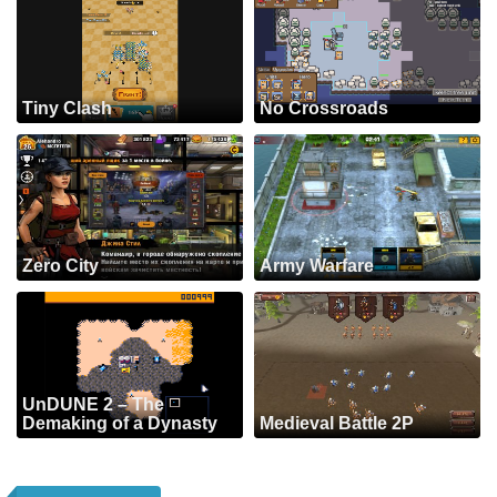
Tiny Clash
No Crossroads
Zero City
Army Warfare
UnDUNE 2 – The
Demaking of a Dynasty
Medieval Battle 2P