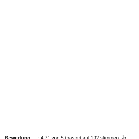
Bewertung
: 4,71 von 5 (basiert auf 192 stimmen. 👍