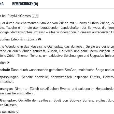
NG
BEMERKUNGEN(0)
en bei PlayMiniGames 🇨🇭
euer durch die charmanten Straßen von Zürich mit Subway Surfers Zürich, d
iels. Tauche ein in die atemberaubenden Landschaften der Schweiz, die iko
endige Stadtansichten umfasst – alles wunderschön in diesem aufregenden Up
urfers Erlebnis in Zürich 🎮
sche Wendung in das klassische Gameplay, das du liebst. Spiele als deine L
rend du durch Zürich sprintest, Zügen, Barrieren und dem unermüdlichen 
lle Zürich-Themen-Tokens, um exklusive Belohnungen und Upgrades freizus
rich 🌟
chaft:
Rase durch wunderschön gestaltete Straßen, malerische Berge und au
npassungen:
Schalte spezielle, schweizerisch inspirierte Outfits, Hover
zu machen.
erungen:
Nimm an Zürich-spezifischen Events und saisonalen Herausforderu
nungen freizuschalten.
 Gameplay:
Genieße den zeitlosen Spaß von Subway Surfers, ergänzt durc
er Kulissen.
u meistern 💡