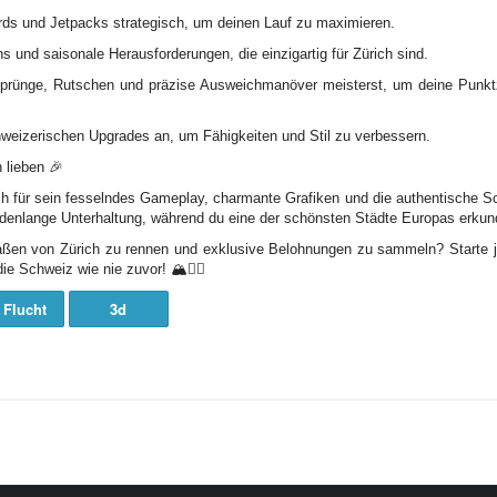
ds und Jetpacks strategisch, um deinen Lauf zu maximieren.
s und saisonale Herausforderungen, die einzigartig für Zürich sind.
prünge, Rutschen und präzise Ausweichmanöver meisterst, um deine Punkt
weizerischen Upgrades an, um Fähigkeiten und Stil zu verbessern.
 lieben 🎉
h für sein fesselndes Gameplay, charmante Grafiken und die authentische S
tundenlange Unterhaltung, während du eine der schönsten Städte Europas erkun
traßen von Zürich zu rennen und exklusive Belohnungen zu sammeln? Starte 
e Schweiz wie nie zuvor! 🏔️🏃‍♀️
 Flucht
3d