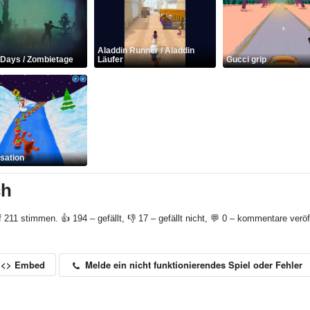
Aladdin Runner / Aladdin
Days / Zombietage
Läufer
Gucci grip
nsation
ch
f 211 stimmen. 👍 194 – gefällt, 👎 17 – gefällt nicht, 💬 0 – kommentare veröff
Melde ein nicht funktionierendes Spiel oder Fehler
<> Embed