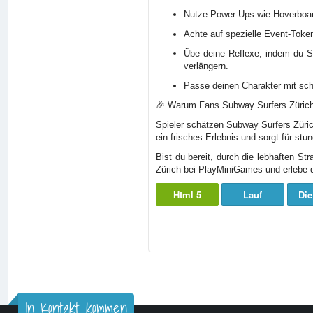
Nutze Power-Ups wie Hoverboar
Achte auf spezielle Event-Token
Übe deine Reflexe, indem du S
verlängern.
Passe deinen Charakter mit sch
🎉 Warum Fans Subway Surfers Zürich
Spieler schätzen Subway Surfers Züric
ein frisches Erlebnis und sorgt für s
Bist du bereit, durch die lebhaften S
Zürich bei PlayMiniGames und erlebe di
Html 5
Lauf
Die
In Kontakt kommen