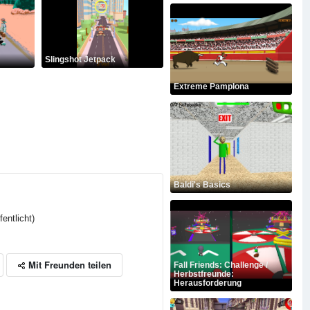
Slingshot Jetpack
Extreme Pamplona
Baldi's Basics
entlicht)
Mit Freunden teilen
Fall Friends: Challenge /
Herbstfreunde:
Herausforderung