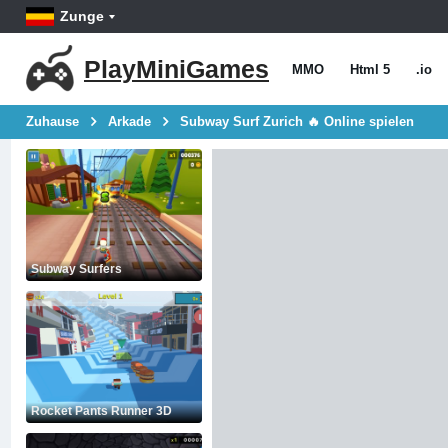
Zunge
PlayMiniGames
MMO
Html 5
.io
Zuhause
Arkade
Subway Surf Zurich 🔥 Online spielen
Subway Surfers
Rocket Pants Runner 3D