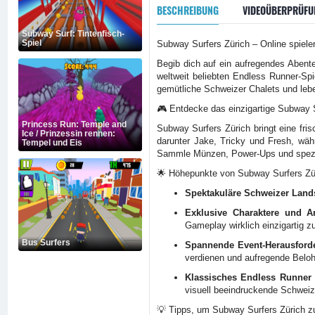
BESCHREIBUNG
VIDEOÜBERPRÜFU
Subway Surf: Tintenfisch-
Spiel
Subway Surfers Zürich – Online spiel
Begib dich auf ein aufregendes Abent
weltweit beliebten Endless Runner-Sp
gemütliche Schweizer Chalets und leb
🎮 Entdecke das einzigartige Subway S
Princess Run: Temple and
Subway Surfers Zürich bringt eine fri
Ice / Prinzessin rennen:
darunter Jake, Tricky und Fresh, wäh
Tempel und Eis
Sammle Münzen, Power-Ups und spezie
🌟 Höhepunkte von Subway Surfers Zü
Spektakuläre Schweizer Lands
Exklusive Charaktere und A
Gameplay wirklich einzigartig 
Bus Surfers
Spannende Event-Herausford
verdienen und aufregende Beloh
Klassisches Endless Runner
visuell beeindruckende Schweiz
💡 Tipps, um Subway Surfers Zürich z