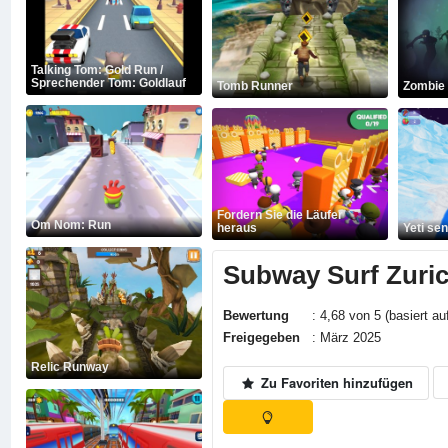
Talking Tom: Gold Run /
Sprechender Tom: Goldlauf
Tomb Runner
Zombie 
Fordern Sie die Läufer
Om Nom: Run
heraus
Yeti se
Subway Surf Zuri
Bewertung
: 4,68 von 5 (basiert au
Freigegeben
: März 2025
Relic Runway
Zu Favoriten hinzufügen