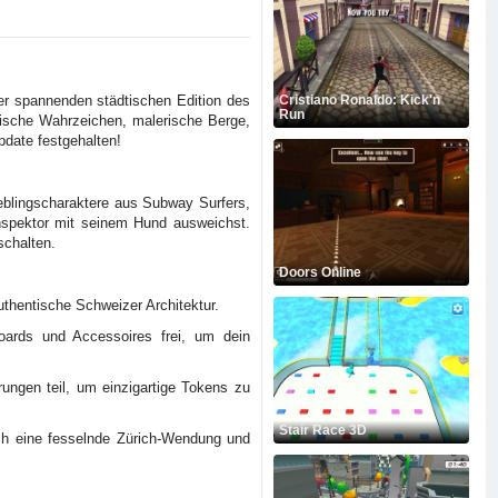
er spannenden städtischen Edition des
Cristiano Ronaldo: Kick'n
Run
nische Wahrzeichen, malerische Berge,
date festgehalten!
ieblingscharaktere aus Subway Surfers,
Inspektor mit seinem Hund ausweichst.
chalten.
Doors Online
thentische Schweizer Architektur.
boards und Accessoires frei, um dein
ngen teil, um einzigartige Tokens zu
Stair Race 3D
h eine fesselnde Zürich-Wendung und