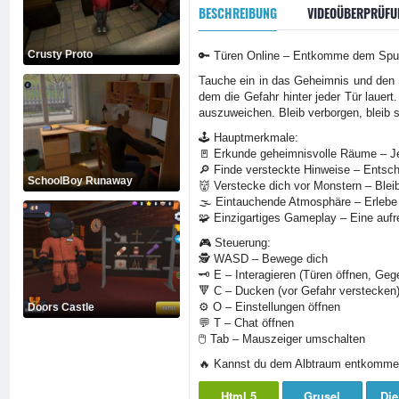
BESCHREIBUNG
VIDEOÜBERPRÜFU
Crusty Proto
🔑 Türen Online – Entkomme dem Spuk
Tauche ein in das Geheimnis und den S
dem die Gefahr hinter jeder Tür lauer
auszuweichen. Bleib verborgen, bleib s
🕹️ Hauptmerkmale:
🚪 Erkunde geheimnisvolle Räume – Je
🔎 Finde versteckte Hinweise – Entsc
SchoolBoy Runaway
👹 Verstecke dich vor Monstern – Bleib
🌫️ Eintauchende Atmosphäre – Erlebe
🧩 Einzigartiges Gameplay – Eine auf
🎮 Steuerung:
🕵️ WASD – Bewege dich
🗝️ E – Interagieren (Türen öffnen, Ge
🔻 C – Ducken (vor Gefahr verstecken
⚙️ O – Einstellungen öffnen
Doors Castle
💬 T – Chat öffnen
🖱️ Tab – Mauszeiger umschalten
🔥 Kannst du dem Albtraum entkommen?
Html 5
Grusel
Die