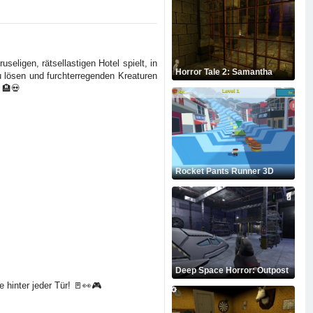
ligen, rätsellastigen Hotel spielt, in
Horror Tale 2: Samantha
u lösen und furchterregenden Kreaturen
 🏨💀
Rocket Pants Runner 3D
Deep Space Horror: Outpost
hinter jeder Tür! 🚪👀🎮