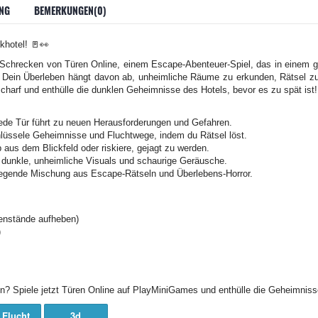
NG
BEMERKUNGEN(0)
hotel! 🚪👀
chrecken von Türen Online, einem Escape-Abenteuer-Spiel, das in einem gruse
t. Dein Überleben hängt davon ab, unheimliche Räume zu erkunden, Rätsel z
charf und enthülle die dunklen Geheimnisse des Hotels, bevor es zu spät ist!
de Tür führt zu neuen Herausforderungen und Gefahren.
hlüssele Geheimnisse und Fluchtwege, indem du Rätsel löst.
 aus dem Blickfeld oder riskiere, gejagt zu werden.
 dunkle, unheimliche Visuals und schaurige Geräusche.
regende Mischung aus Escape-Rätseln und Überlebens-Horror.
genstände aufheben)
)
 Spiele jetzt Türen Online auf PlayMiniGames und enthülle die Geheimnisse 
 Flucht
3d