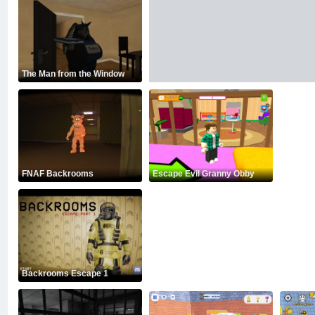
The Man from the Window
FNAF Backrooms
Escape Evil Granny Obby
Backrooms Escape 1