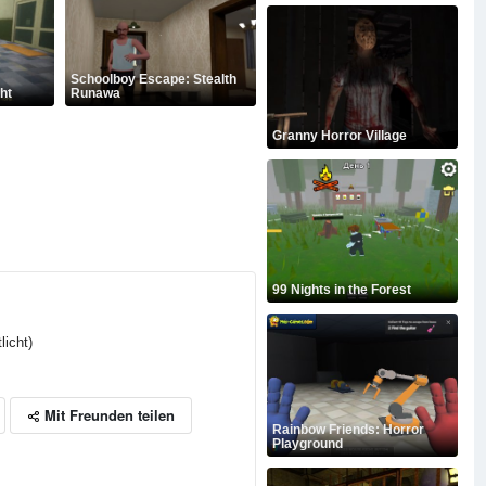
Schoolboy Escape: Stealth
ht
Runawa
Granny Horror Village
99 Nights in the Forest
licht)
Mit Freunden teilen
Rainbow Friends: Horror
Playground