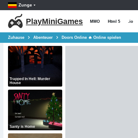
Zunge
PlayMiniGames
MMO
Html 5
.io
Zuhause
Abenteuer
Doors Online 🔥 Online spielen
Trapped In Hell: Murder
House
Santy is Home