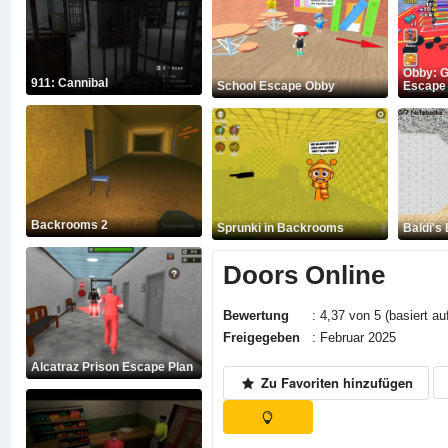
Obby: G
911: Cannibal
School Escape Obby
Escape
Backrooms 2
Sprunki in Backrooms
Baldi's
Doors Online
Bewertung
: 4,37 von 5 (basiert au
Freigegeben
: Februar 2025
Alcatraz Prison Escape Plan
Zu Favoriten hinzufügen