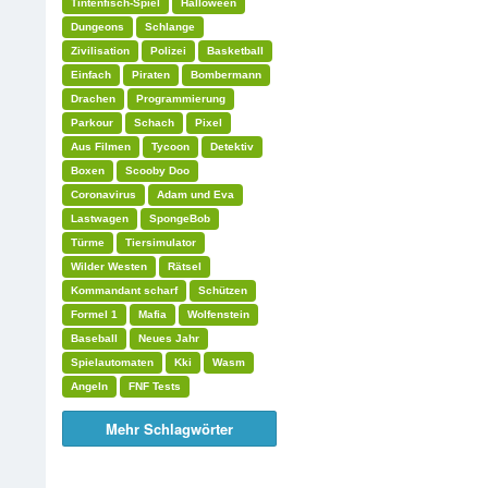
Tintenfisch-Spiel
Halloween
Dungeons
Schlange
Zivilisation
Polizei
Basketball
Einfach
Piraten
Bombermann
Drachen
Programmierung
Parkour
Schach
Pixel
Aus Filmen
Tycoon
Detektiv
Boxen
Scooby Doo
Coronavirus
Adam und Eva
Lastwagen
SpongeBob
Türme
Tiersimulator
Wilder Westen
Rätsel
Kommandant scharf
Schützen
Formel 1
Mafia
Wolfenstein
Baseball
Neues Jahr
Spielautomaten
Kki
Wasm
Angeln
FNF Tests
Mehr Schlagwörter