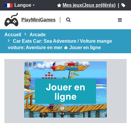
Langue
Mes jeux(Jeux préférés)
|
PlayMiniGames
Accueil
Arcade
Car Eats Car: Sea Adventure / Voiture mange
voiture: Aventure en mer 🔥 Jouer en ligne
Jouer en
ligne