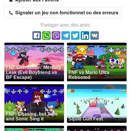
Signaler un jeu non fonctionnel ou des erreurs
Partager avec des amis:
FNF Corruption: Memory
Leak (Evil Boyfriend vs
FNF vs Mario Ultra
BF Escape)
Rebooted
FNF: Chasing, but Tails
and Sonic Sing it
Squid Gun Fest