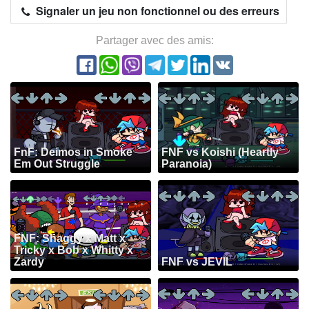
Signaler un jeu non fonctionnel ou des erreurs
Partager avec des amis:
FnF: Deimos in Smoke
FNF vs Koishi (Heartly
Em Out Struggle
Paranoia)
FNF: Shaggy x Matt x
Tricky x Bob x Whitty x
Zardy
FNF vs JEVIL