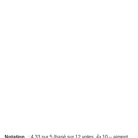
Notation
: 4,33 sur 5 (basé sur 12 votes. 👍 10 – aiment,