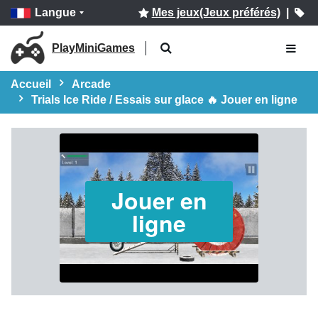
Langue
Mes jeux(Jeux préférés)
|
PlayMiniGames
Accueil
Arcade
Trials Ice Ride / Essais sur glace 🔥 Jouer en ligne
Jouer en
ligne