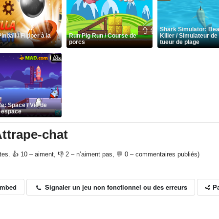
Shark Simulator: Be
inball / Flipper à la
Run Pig Run / Course de
Killer / Simulateur de
porcs
tueur de plage
fe: Space / Vie de
 espace
Attrape-chat
otes. 👍 10 – aiment, 👎 2 – n’aiment pas, 💬 0 – commentaires publiés)
P
Signaler un jeu non fonctionnel ou des erreurs
Embed