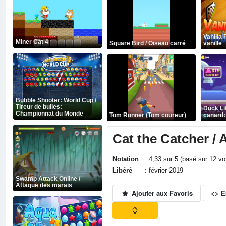
Vanilla P
Miner Cat 4
Square Bird / Oiseau carré
vanille
Bubble Shooter: World Cup /
Tireur de bulles:
Duck Li
Championnat du Monde
Tom Runner (Tom coureur)
canard:
Cat the Catcher / 
Notation
: 4,33 sur 5 (basé sur 12 v
Libéré
: février 2019
Swamp Attack Online /
Attaque des marais
Ajouter aux Favoris
<> 