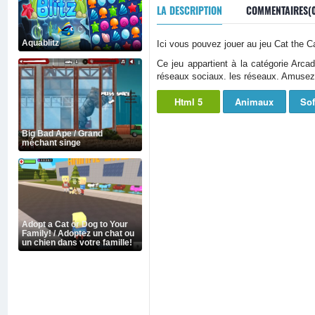
LA DESCRIPTION
COMMENTAIRES(
Aquablitz
Ici vous pouvez jouer au jeu Cat the Ca
Ce jeu appartient à la catégorie Arc
réseaux sociaux. les réseaux. Amusez
Html 5
Animaux
So
Big Bad Ape / Grand
méchant singe
Adopt a Cat or Dog to Your
Family! / Adoptez un chat ou
un chien dans votre famille!