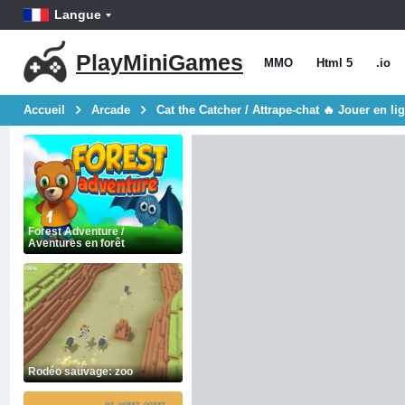
Langue
PlayMiniGames
MMO
Html 5
.io
Accueil
Arcade
Cat the Catcher / Attrape-chat 🔥 Jouer en li
Forest Adventure /
Aventures en forêt
Rodéo sauvage: zoo