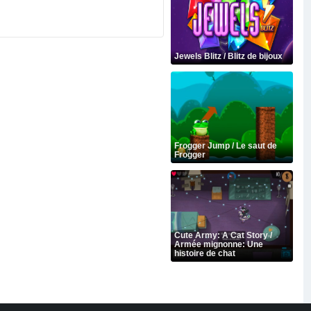
Jewels Blitz / Blitz de bijoux
Frogger Jump / Le saut de
Frogger
Cute Army: A Cat Story /
Armée mignonne: Une
histoire de chat