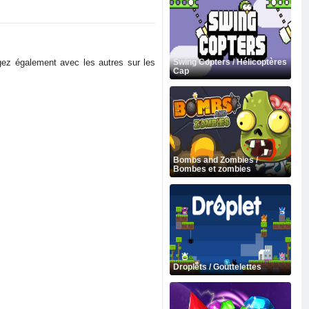
gez également avec les autres sur les
Swing Copters / Hélicoptères
Cap
Bombs and Zombies /
Bombes et zombies
Droplets / Gouttelettes