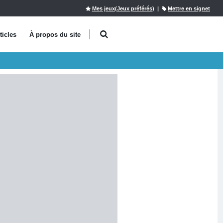
Mes jeux(Jeux préférés)
|
Mettre en signet
ticles
À propos du site