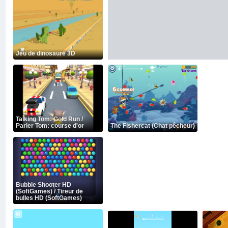
Jeu de dinosaure 3D
Talking Tom: Gold Run /
Parler Tom: course d'or
The Fishercat (Chat pêcheur)
Bubble Shooter HD
(SoftGames) / Tireur de
bulles HD (SoftGames)