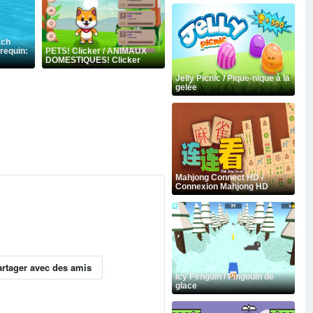
ach
 requin:
PETS! Clicker / ANIMAUX
DOMESTIQUES! Clicker
Jelly Picnic / Pique-nique à la
gelée
Mahjong Connect HD /
Connexion Mahjong HD
artager avec des amis
Icy Penguin / Pingouin de
glace