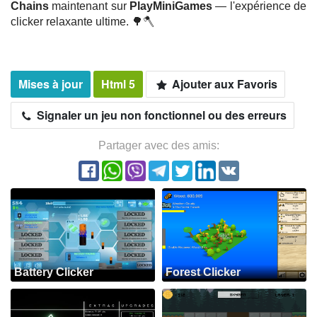
Chains
maintenant sur
PlayMiniGames
— l'expérience de
clicker relaxante ultime. 🌳🪓
Mises à jour
Html 5
Ajouter aux Favoris
Signaler un jeu non fonctionnel ou des erreurs
Partager avec des amis:
Battery Clicker
Forest Clicker