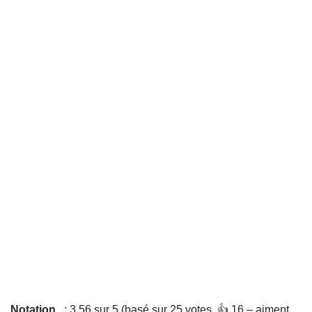
Notation
: 3,56 sur 5 (basé sur 25 votes. 👍 16 – aiment,