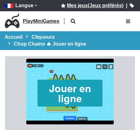
Langue
Mes jeux(Jeux préférés)
|
PlayMiniGames
Accueil
Cliqueurs
Chop Chains 🔥 Jouer en ligne
Jouer en
ligne