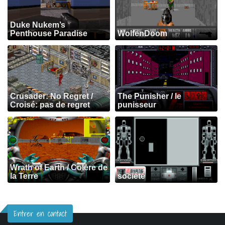
Duke Nukem’s
Penthouse Paradise
WolfenDoom
Crusader: No Regret /
The Punisher / le
Croisé: pas de regret
punisseur
Wrath of Earth / Colère de
la Terre
société
Entrer en contact