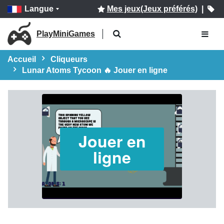
Langue
Mes jeux(Jeux préférés)
|
PlayMiniGames
Accueil
Cliqueurs
Lunar Atoms Tycoon 🔥 Jouer en ligne
Jouer en
ligne