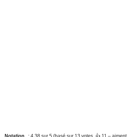
Notation
: 4,38 sur 5 (basé sur 13 votes. 👍 11 – aiment,