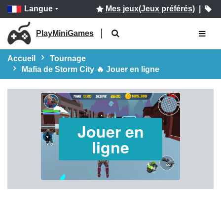
Langue
Mes jeux(Jeux préférés)
|
PlayMiniGames
Accueil
Tournage
Mafia de Storm City 🔥 Jouer en ligne
Jouer en
ligne