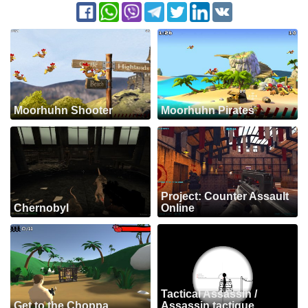
Moorhuhn Shooter
Moorhuhn Pirates
Project: Counter Assault
Chernobyl
Online
Tactical Assassin /
Get to the Choppa
Assassin tactique