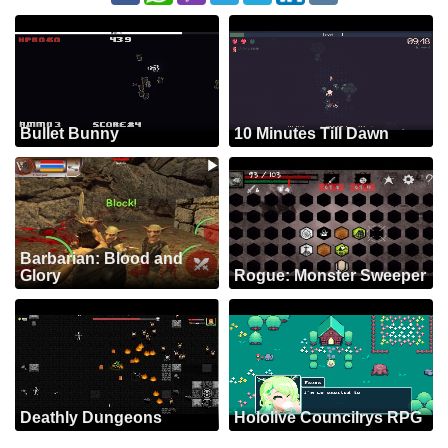
Bullet Bunny
10 Minutes Till Dawn
Barbarian: Blood and
Glory
Rogue: Monster Sweeper
Deathly Dungeons
Hololive Councilrys RPG