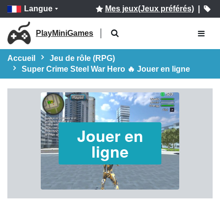
Langue
Mes jeux(Jeux préférés)
|
PlayMiniGames
Accueil
Jeu de rôle (RPG)
Super Crime Steel War Hero 🔥 Jouer en ligne
Jouer en
ligne