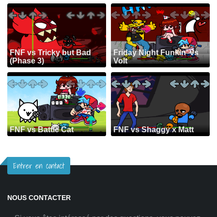
FNF vs Tricky but Bad
Friday Night Funkin' vs
(Phase 3)
Volt
FNF vs Battle Cat
FNF vs Shaggy x Matt
Entrer en contact
NOUS CONTACTER