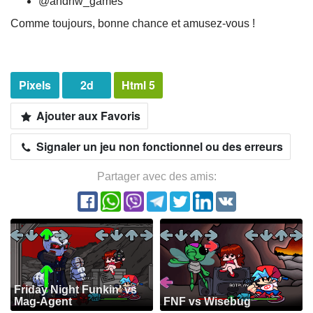
@andrfw_games
Comme toujours, bonne chance et amusez-vous !
Pixels
2d
Html 5
Ajouter aux Favoris
Signaler un jeu non fonctionnel ou des erreurs
Partager avec des amis:
Friday Night Funkin' vs
Mag-Agent
FNF vs Wisebug