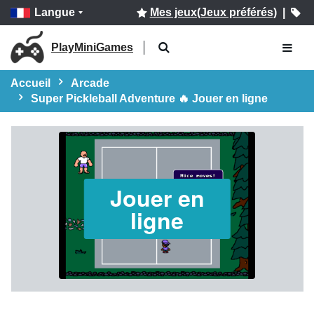
Langue
Mes jeux(Jeux préférés)
|
PlayMiniGames
Accueil
Arcade
Super Pickleball Adventure 🔥 Jouer en ligne
Jouer en
ligne