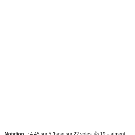
Notation
: 4,45 sur 5 (basé sur 22 votes. 👍 19 – aiment,