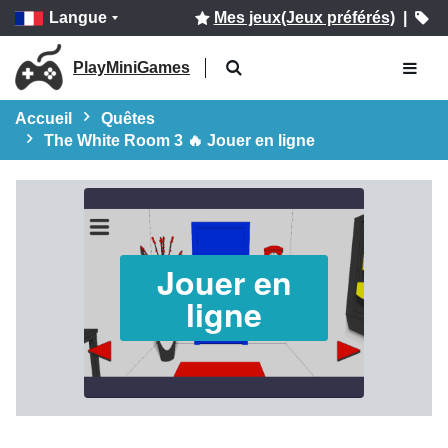
Langue
Mes jeux(Jeux préférés)
|
PlayMiniGames
Accueil
Quêtes
The White Room 3 🔥 Jouer en ligne
Jouer en
ligne