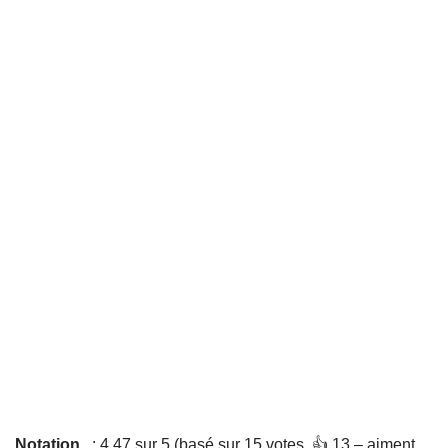
Notation
: 4,47 sur 5 (basé sur 15 votes. 👍 13 – aiment,