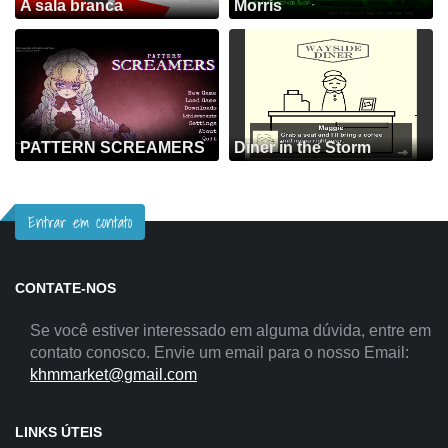
A sala branca
Morris
PATTERN SCREAMERS
Diner in the Storm
Entrar em contato
CONTATE-NOS
Se você estiver interessado em alguma dúvida, entre em
contato conosco. Envie um email para o nosso Email:
khmmarket@gmail.com
LINKS ÚTEIS