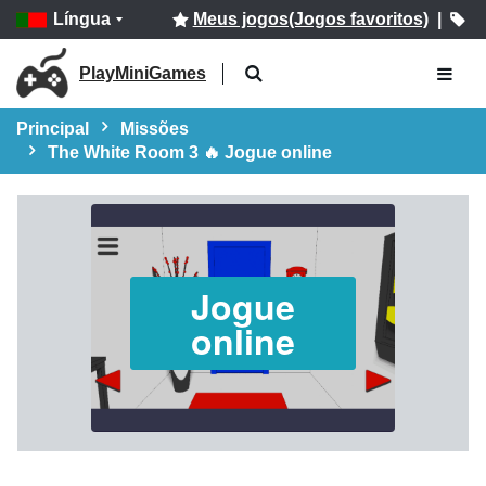
Língua
Meus jogos(Jogos favoritos)
|
PlayMiniGames
Principal
Missões
The White Room 3 🔥 Jogue online
Jogue
online