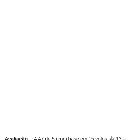
Avaliação
: 4,47 de 5 (com base em 15 votos. 👍 13 –