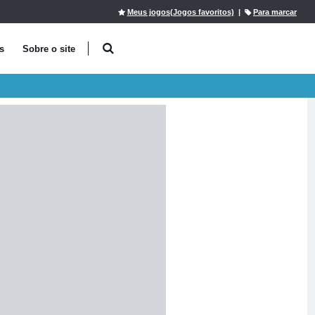
Meus jogos(Jogos favoritos)
|
Para marcar
s
Sobre o site