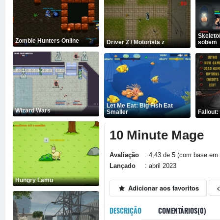
Skeleto
Zombie Hunters Online
Driver Z / Motorista z
sobem
Let Me Eat: Big Fish Eat
Wizard Wars
Smaller
Fallout
10 Minute Mage
Avaliação
: 4,43 de 5 (com base em 
Lançado
: abril 2023
Hungry Lamu
Adicionar aos favoritos
DESCRIÇÃO
COMENTÁRIOS(0)