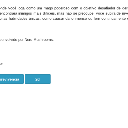
nde você joga como um mago poderoso com o objetivo desafiador de derr
contrará inimigos mais difíceis, mas não se preocupe, você subirá de níve
prias habilidades únicas, como causar dano imenso ou ferir continuamente 
esenvolvido por Nerd Mushrooms.
er
revivência
2d