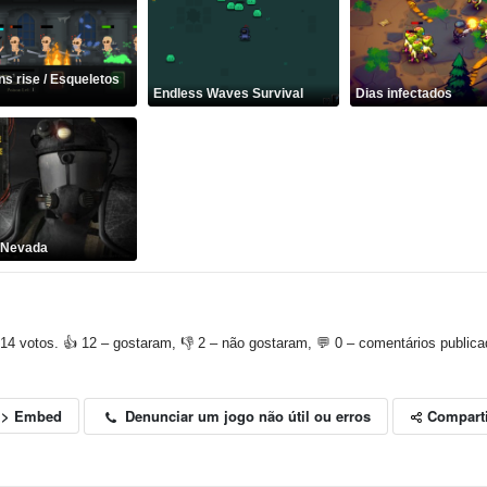
ns rise / Esqueletos
Endless Waves Survival
Dias infectados
: Nevada
14 votos. 👍 12 – gostaram, 👎 2 – não gostaram, 💬 0 – comentários publica
Compart
Denunciar um jogo não útil ou erros
<> Embed