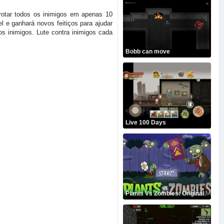
otar todos os inimigos em apenas 10
l e ganhará novos feitiços para ajudar
os inimigos. Lute contra inimigos cada
Bobb can move
Live 100 Days
Plants Vs Zombies: Original