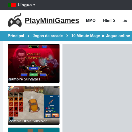
Língua
PlayMiniGames
MMO
Html 5
.io
Principal
Jogos de arcade
10 Minute Mage 🔥 Jogue online
Vampire Survivors
Zombie Drive Survivor