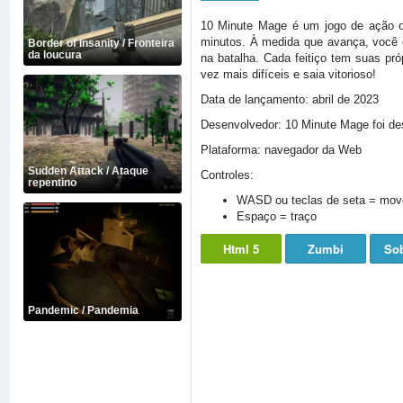
10 Minute Mage é um jogo de ação o
minutos. À medida que avança, você en
Border of Insanity / Fronteira
da loucura
na batalha. Cada feitiço tem suas pró
vez mais difíceis e saia vitorioso!
Data de lançamento: abril de 2023
Desenvolvedor: 10 Minute Mage foi d
Plataforma: navegador da Web
Sudden Attack / Ataque
Controles:
repentino
WASD ou teclas de seta = mov
Espaço = traço
Html 5
Zumbi
Sob
Pandemic / Pandemia