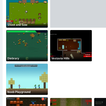
Shoot and Sow
Diebrary
Vestavia Hills
Noob Playground