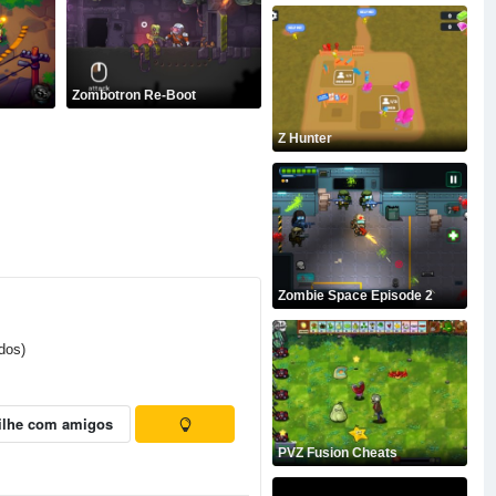
Zombotron Re-Boot
Z Hunter
Zombie Space Episode 2
dos)
ilhe com amigos
PVZ Fusion Cheats